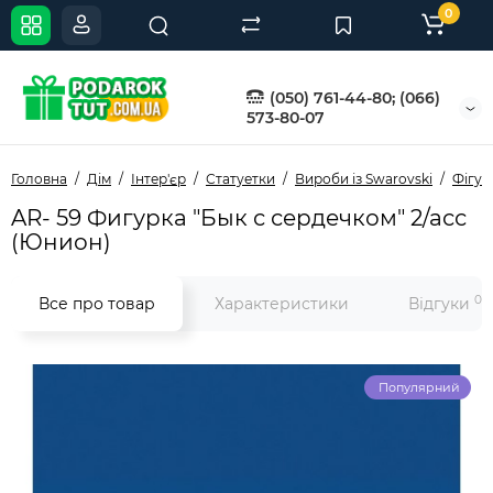
0
(050) 761-44-80; (066)
573-80-07
Головна
Дім
Інтер'єр
Статуетки
Вироби із Swarovski
Фігур
AR- 59 Фигурка "Бык с сердечком" 2/асс
(Юнион)
0
Все про товар
Характеристики
Відгуки
Популярний