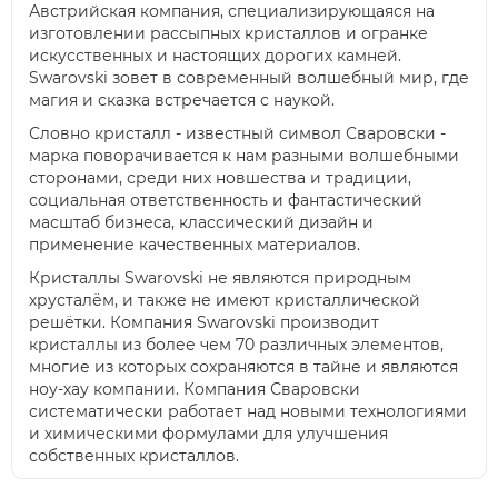
Австрийская компания, специализирующаяся на
изготовлении рассыпных кристаллов и огранке
искусственных и настоящих дорогих камней.
Swarovski зовет в современный волшебный мир, где
магия и сказка встречается с наукой.
Словно кристалл - известный символ Сваровски -
марка поворачивается к нам разными волшебными
сторонами, среди них новшества и традиции,
социальная ответственность и фантастический
масштаб бизнеса, классический дизайн и
применение качественных материалов.
Кристаллы Swarovski не являются природным
хрусталём, и также не имеют кристаллической
решётки. Компания Swarovski производит
кристаллы из более чем 70 различных элементов,
многие из которых сохраняются в тайне и являются
ноу-хау компании. Компания Сваровски
систематически работает над новыми технологиями
и химическими формулами для улучшения
собственных кристаллов.