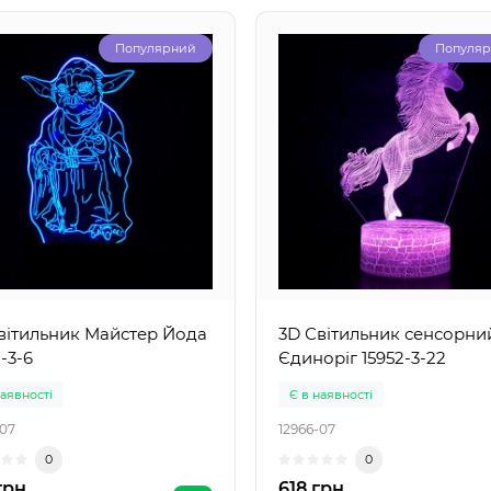
Популярний
Популя
вітильник Майстер Йода
3D Світильник сенсорни
-3-6
Єдиноріг 15952-3-22
наявності
Є в наявності
-07
12966-07
0
0
грн
618 грн