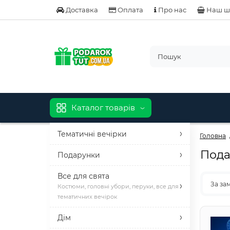
Доставка
Оплата
Про нас
Наш ш
Каталог товарів
Тематичні вечірки
Головна
Пода
Подарунки
Все для свята
За за
Костюми, головні убори, перуки, все для
тематичних вечірок
Дім