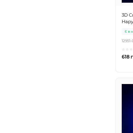
3D С
Нару
Є в 
12951-
618 