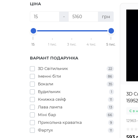
ЦІНА
-
грн
15
1 тис.
3 тис.
4 тис.
5 тис.
ВАРІАНТ ПОДАРУНКА
3D Світильник
22
Іменні біти
86
Бокали
35
Будильник
1
3D С
Книжка сейф
11
15952
Лава лампа
13
Є в 
Міні бар
66
12963
Прикольна краватка
9
Фартух
11
593 