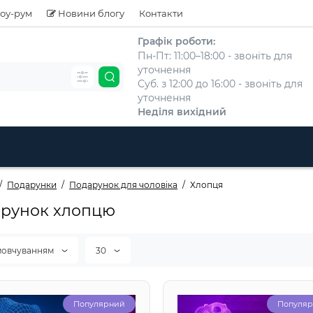
оу-рум
Новини блогу
Контакти
Графік роботи:
Пн-Пт: 11:00–18:00 - звоніть для
уточнення
Суб. з 12:00 до 16:00 - звоніть для
уточнення
Неділя вихідний
Подарунки
Подарунок для чоловіка
Хлопця
рунок хлопцю
мовчуванням
30
Популярний
Популя