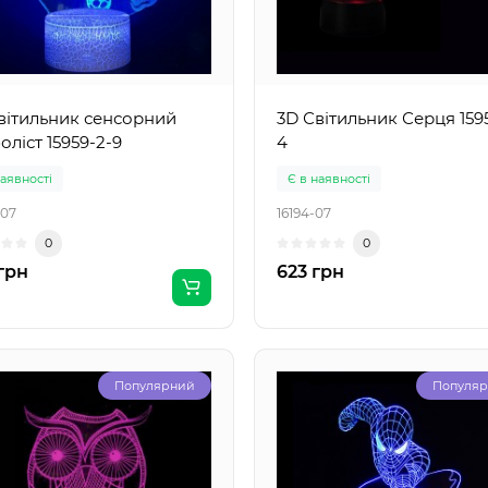
вітильник сенсорний
3D Світильник Серця 159
оліст 15959-2-9
4
наявності
Є в наявності
-07
16194-07
0
0
грн
623 грн
Популярний
Популя