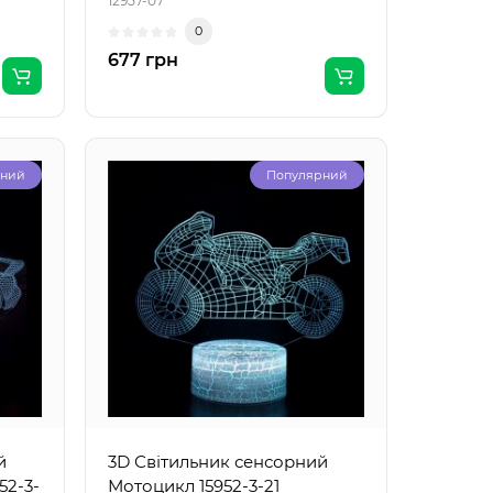
12957-07
0
677 грн
рний
Популярний
й
3D Світильник сенсорний
52-3-
Мотоцикл 15952-3-21