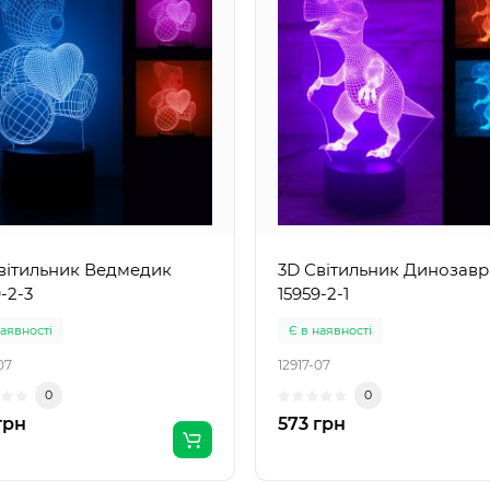
вітильник Ведмедик
3D Світильник Динозавр
-2-3
15959-2-1
наявності
Є в наявності
07
12917-07
0
0
грн
573 грн