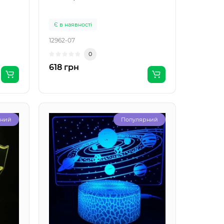
Є в наявності
12962-07
0
618 грн
рний
Популярний