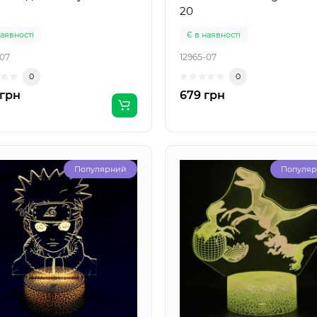
20
наявності
Є в наявності
-07
12965-07
0
0
 грн
679 грн
Популярний
Популя