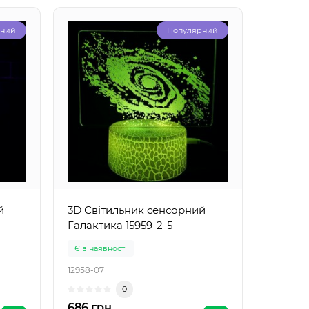
рний
Популярний
й
3D Світильник сенсорний
Галактика 15959-2-5
Є в наявності
12958-07
0
686 грн