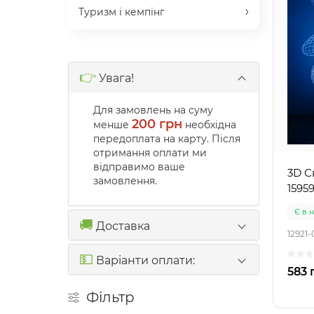
Туризм і кемпінг
👉
Увага!
Для замовлень на суму
200 грн
менше
необхідна
передоплата на карту. Після
отримання оплати ми
відправимо ваше
3D С
замовлення.
15959
Є в 
🚚
Доставка
12921-
💵
Варіанти оплати:
583 
Фільтр