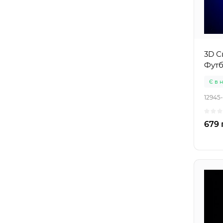
3D С
Футб
Є в 
12945
679 