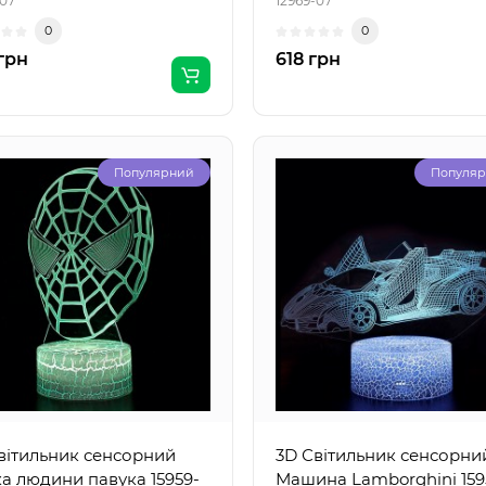
-07
12969-07
0
0
грн
618 грн
Популярний
Популя
вітильник сенсорний
3D Світильник сенсорни
а людини павука 15959-
Машина Lamborghini 159