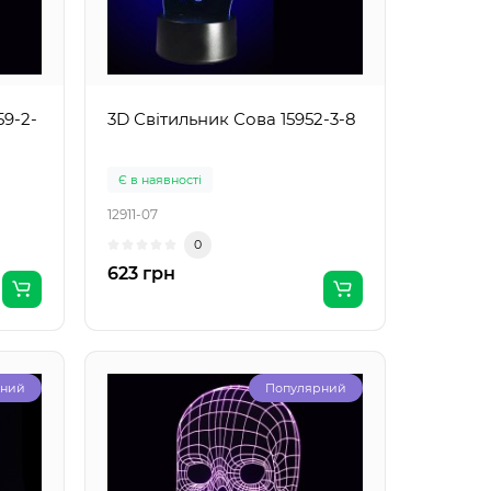
59-2-
3D Світильник Сова 15952-3-8
Є в наявності
12911-07
0
623 грн
рний
Популярний