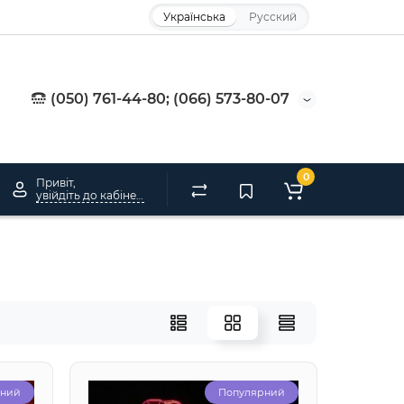
Українська
Русский
(050) 761-44-80; (066) 573-80-07
0
Привіт,
увійдіть до кабінету
рний
Популярний