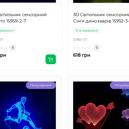
вітильник сенсорний
3D Світильник сенсорни
то 15959-2-7
Сім'я динозаврів 15952-3-
наявності
Є в наявності
07
12961-07
0
0
грн
618 грн
Популярний
Популя