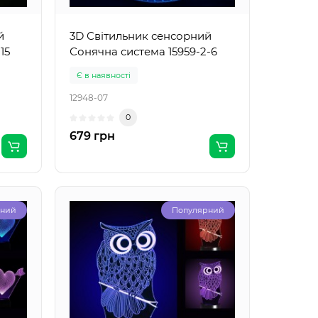
й
3D Світильник сенсорний
15
Сонячна система 15959-2-6
Є в наявності
12948-07
0
679 грн
рний
Популярний