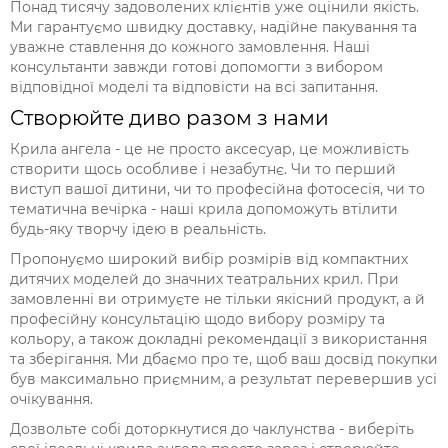
Понад тисячу задоволених клієнтів уже оцінили якість.
Ми гарантуємо швидку доставку, надійне пакування та
уважне ставлення до кожного замовлення. Наші
консультанти завжди готові допомогти з вибором
відповідної моделі та відповісти на всі запитання.
Створюйте диво разом з нами
Крила ангела - це не просто аксесуар, це можливість
створити щось особливе і незабутнє. Чи то перший
виступ вашої дитини, чи то професійна фотосесія, чи то
тематична вечірка - наші крила допоможуть втілити
будь-яку творчу ідею в реальність.
Пропонуємо широкий вибір розмірів від компактних
дитячих моделей до значних театральних крил. При
замовленні ви отримуєте не тільки якісний продукт, а й
професійну консультацію щодо вибору розміру та
кольору, а також докладні рекомендації з використання
та зберігання. Ми дбаємо про те, щоб ваш досвід покупки
був максимально приємним, а результат перевершив усі
очікування.
Дозвольте собі доторкнутися до чаклунства - виберіть