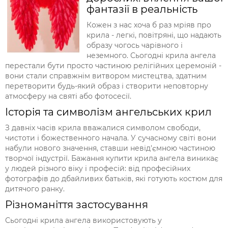
фантазії в реальність
Кожен з нас хоча б раз мріяв про
крила - легкі, повітряні, що надають
образу чогось чарівного і
неземного. Сьогодні крила ангела
перестали бути просто частиною релігійних церемоній -
вони стали справжнім витвором мистецтва, здатним
перетворити будь-який образ і створити неповторну
атмосферу на святі або фотосесії.
Історія та символізм ангельських крил
З давніх часів крила вважалися символом свободи,
чистоти і божественного начала. У сучасному світі вони
набули нового значення, ставши невід'ємною частиною
творчої індустрії. Бажання купити крила ангела виникає
у людей різного віку і професій: від професійних
фотографів до дбайливих батьків, які готують костюм для
дитячого ранку.
Різноманіття застосування
Сьогодні крила ангела використовують у