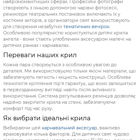
найрізноманітніших сферах. Професійні фотографи
створюють з їхньою допомогою чарівні фотосесії,
режисери театральних постановок включають їх у
костюми акторів, а організатори свят використовують
для створення незабутніх
тематичних вечірок
.
Особливою популярністю користуються дитячі крила
ангела - вони стають улюбленим аксесуаром малечі на
дитячих ранках і карнавалах.
Переваги наших крил
Кожна пара створюється з особливою увагою до
деталей. Ми використовуємо тільки якісні матеріали, що
забезпечують легкість і міцність конструкції. Особлива
технологія кріплення пір'я гарантує, що воно залишиться
в первозданному вигляді навіть після активного
використання. Система регульованих ремінців дозволяє
надійно закріпити крила на спині, забезпечуючи
комфорт під час руху.
Як вибрати ідеальні крила
Вибираючи цей
карнавальний аксесуар
, важливо
враховувати кілька факторів. Для дитячих свят чудово