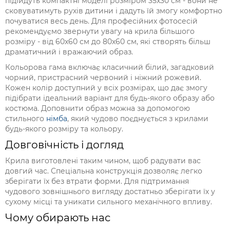
підійдуть компактні моделі розміром 35x30 см - вони не
сковуватимуть рухів дитини і дадуть їй змогу комфортно
почуватися весь день. Для професійних фотосесій
рекомендуємо звернути увагу на крила більшого
розміру - від 60x60 см до 80x60 см, які створять більш
драматичний і вражаючий образ.
Кольорова гама включає класичний білий, загадковий
чорний, пристрасний червоний і ніжний рожевий.
Кожен колір доступний у всіх розмірах, що дає змогу
підібрати ідеальний варіант для будь-якого образу або
костюма. Доповнити образ можна за допомогою
стильного
німба
, який чудово поєднується з крилами
будь-якого розміру та кольору.
Довговічність і догляд
Крила виготовлені таким чином, щоб радувати вас
довгий час. Спеціальна конструкція дозволяє легко
зберігати їх без втрати форми. Для підтримання
чудового зовнішнього вигляду достатньо зберігати їх у
сухому місці та уникати сильного механічного впливу.
Чому обирають нас