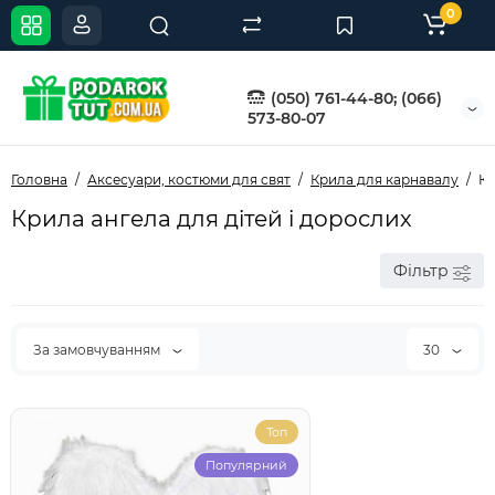
0
(050) 761-44-80; (066)
573-80-07
Головна
Аксесуари, костюми для свят
Крила для карнавалу
Кр
Крила ангела для дітей і дорослих
Фільтр
За замовчуванням
30
Топ
Популярний