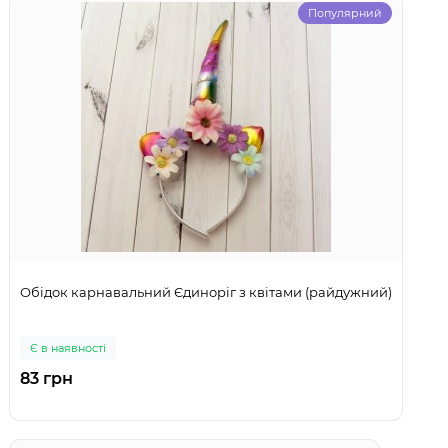
Популярний
Обідок карнавальний Єдиноріг з квітами (райдужний)
Є в наявності
83 грн