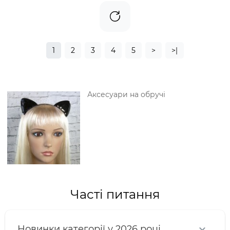
1
2
3
4
5
>
>|
Аксесуари на обручі
Часті питання
Новинки категорії у 2026 році