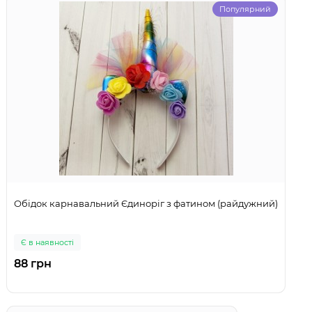
Популярний
Обідок карнавальний Єдиноріг з фатином (райдужний)
Є в наявності
88 грн