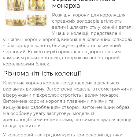
монарха
Розкішні корони для короля для
справжніх володарів втілюють
велич і шляхетність у кожній деталі.
У нашій колекції представлені
унікальні корони короля, виконані в класичних кольорах
– благородне золото, блискуче срібло та насичений
червоний. Кожен виріб прикрашено дорогоцінним
камінням різних відтінків, створюючи неповторний
королівський блиск.
Різноманітність колекції
Класична корона короля представлена в декількох
варіантах дизайну. Загострена модель із геометричними
візерунками підкреслює строгість і велич монарха.
Витончена корона короля з плавними лініями та
вишуканим оздобленням створює витонченіший образ.
На особливу увагу заслуговує модель із
хрестоподібними елементами, що символізує священну
владу правителя.
У кольоровій палітрі домінують три основні відтінки.