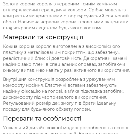
Золота корона короля з червоним і синім камінням
втілює класичні геральдичні кольори. Срібна модель із
контрастними кристалами створює сучасний святковий
образ. Насичена червона корона із золотими акцентами
стає яскравим акцентом будь-якого костюма.
Матеріали та конструкція
Кожна корона короля виготовлена з високоякісного
пластику з металізованим покриттям, що забезпечує
реалістичний блиск і довговічність. Декоративні камені
надійно закріплені в спеціальних оправах, запобігаючи
їхньому випадінню навіть у разі активного використання.
Внутрішня конструкція розроблена з урахуванням
комфорту носіння. Еластичні вставки забезпечують
надійну фіксацію на голові, а м'яка підкладка запобігає
дискомфорту під час тривалого використання.
Регульований розмір дає змогу підібрати ідеальну
посадку для будь-якого обхвату голови.
Переваги та особливості
Унікальний дизайн кожної моделі розроблено на основі
історичних королівських регалій. Висота та діаметр