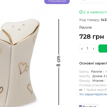
Популярний
Є в наявності
Код товару:
143
Pavone
728 грн
Основні харак
Бренд
Pavone
виробу
Длина: 5 с
бренду
Италия
Розміри упаковки
кг.
Країна-вироб
Усі характерист
Facebook