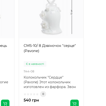
рець
CMS-10/ 8 Дзвіночок "серце"
CMS-10
(Pavone)
любов"
Є в наявності
Немає в
1144-08
1147-01
Колокольчик "Сердце"
..
ногие
(Pavone) Этот колокольчик
изготовлен из фарфора. Звон
него не громкий и рез..
0
540 грн
681 гр