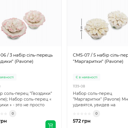
06 / 3 набір сіль-перець
CMS-07 / 5 набір сіль-пе
здики" (Pavone)
"Маргаритки" (Pavone)
наявності
Є в наявності
8
1139-08
р соль-перец "Гвоздики"
Набор соль-перец
one); Набор соль-перец «
"Маргаритки" (Pavone) М
ики » - это не просто
удивятся, увидев на
.
обеденном столе эти две
0
0
роскошны..
грн
572 грн