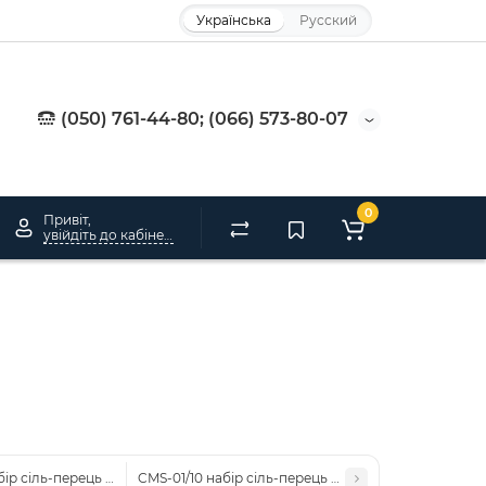
Українська
Русский
(050) 761-44-80; (066) 573-80-07
0
Привіт,
увійдіть до кабінету
бір сіль-перець "молодята" (Pavone)
CMS-01/10 набір сіль-перець "Туфельки" (Pavone)