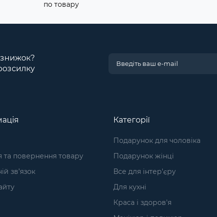
по товару
і знижок?
розсилку
ація
Категорії
Подарунок для чоловіка
я та повернення товару
Подарунок жінці
ій зв’язок
Все для інтер'єру
айту
Для кухні
Краса і здоров'я