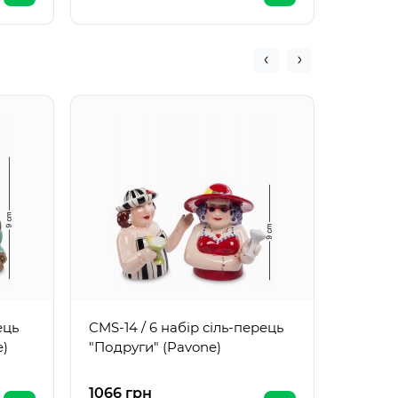
CMS-14
"Повар
ець
CMS-14 / 6 набір сіль-перець
e)
"Подруги" (Pavone)
1066 грн
787 гр