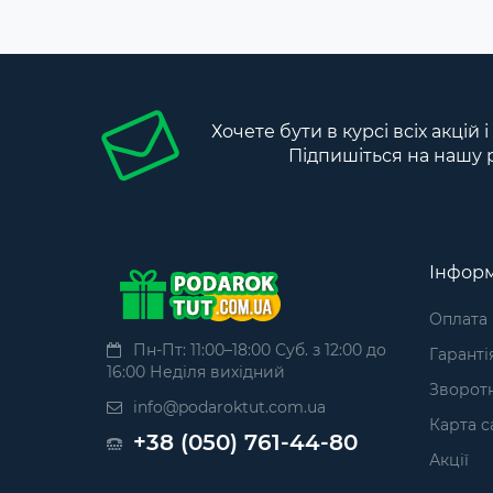
Хочете бути в курсі всіх акцій 
Підпишіться на нашу 
Інформ
Оплата
Пн-Пт: 11:00–18:00 Суб. з 12:00 до
Гаранті
16:00 Неділя вихідний
Зворотн
info@podaroktut.com.ua
Карта с
+38 (050) 761-44-80
Акції