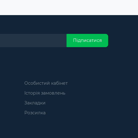
Підписатися
Особистий кабінет
Історія замовлень
Закладки
Розсилка