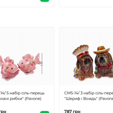
14/ 5 набір сіль-перець
CMS-14/ 3 набір сіль-пер
охані рибки" (Pavone)
"Шериф і Вождь" (Pavon
грн
787 грн