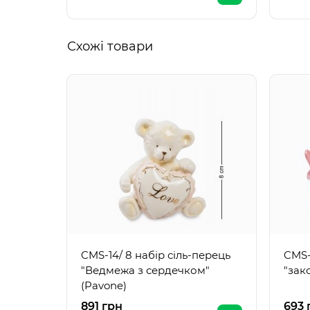
Схожі товари
CMS-14/ 8 набір сіль-перець
CMS-
"Ведмежа з сердечком"
"зак
(Pavone)
891 грн
693 