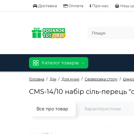
Доставка
Оплата
Про нас
Наш ш
Каталог товарів
Головна
Дім
Для кухні
Сервіровка столу
Ємнос
CMS-14/10 набір сіль-перець "
Все про товар
Характеристики