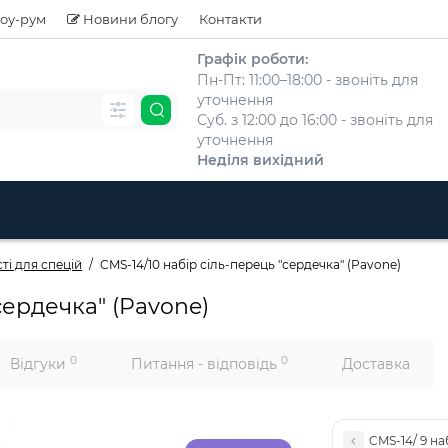
оу-рум
Новини блогу
Контакти
Графік роботи:
Пн-Пт: 11:00–18:00 - звоніть для
уточнення
Суб. з 12:00 до 16:00 - звоніть для
уточнення
Неділя вихідний
ті для спецій
CMS-14/10 набір сіль-перець "сердечка" (Pavone)
сердечка" (Pavone)
0
0
Відгуки
Питання - відповідь
Доставка
CMS-14/ 9 на