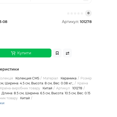
0
3-08
Артикул:
101278
Купити
теристики
Колекція
Колекция CMS
Матеріал
Керамика
Розмір
м; Ширина: 4.5 см; Высота: 8 см; Вес: 0.08 кг.;
Країна
Країна-виробник товару
Китай
Артикул
101278
Длина: 8.5 см; Ширина: 6.5 см; Высота: 10.5 см; Вес: 0.15
ник товару
Китай
ики