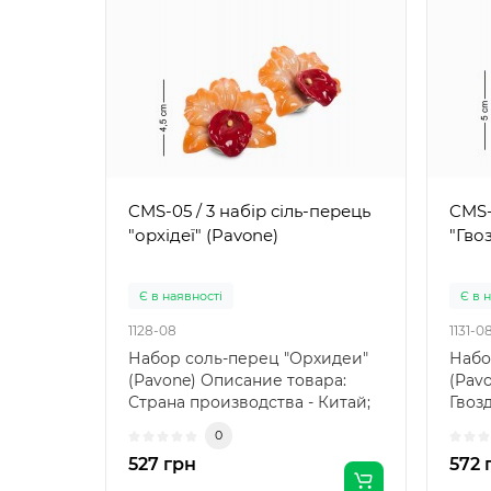
CMS-05 / 3 набір сіль-перець
CMS-
"орхідеї" (Pavone)
"Гво
Є в наявності
Є в 
1128-08
1131-0
Набор соль-перец "Орхидеи"
Набо
(Pavone) Описание товара:
(Pav
Страна производства - Китай;
Гвозд
Страна бренда -..
неот.
0
527 грн
572 