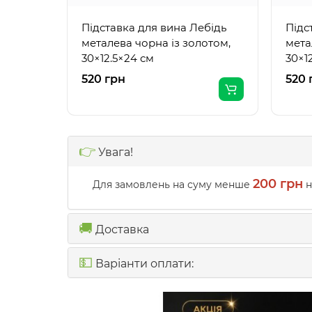
Підставка для вина Лебідь
Підс
металева чорна із золотом,
мета
30×12.5×24 см
30×1
520 грн
520 
👉
Увага!
200 грн
Для замовлень на суму менше
н
🚚
Доставка
💵
Варіанти оплати: