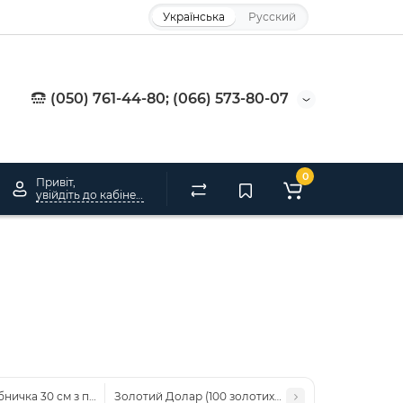
Українська
Русский
(050) 761-44-80; (066) 573-80-07
0
Привіт,
увійдіть до кабінету
ничка 30 см з підковою
Золотий Долар (100 золотих баксів )