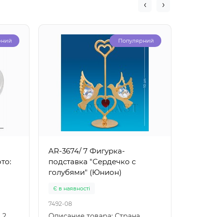
рний
Популярний
AR-3674/ 7 Фигурка-
AR-119
то:
подставка "Сердечко с
стрело
голубями" (Юнион)
Є в наявності
Є в ная
7492-08
7493-08
 2
Описание товара: Страна
Описан