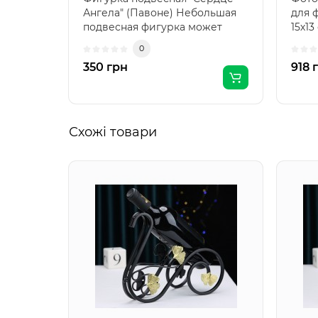
Ангела" (Павоне) Небольшая
для 
подвесная фигурка может
15х13
послужить оберегом, в..
пора
0
350 грн
918 
Схожі товари