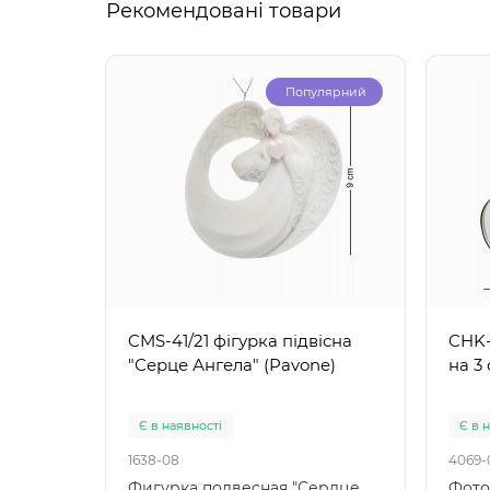
Рекомендовані товари
Популярний
CMS-41/21 фігурка підвісна
CHK-
"Серце Ангела" (Pavone)
на 3
Є в наявності
Є в 
1638-08
4069-
Фигурка подвесная "Сердце
Фото