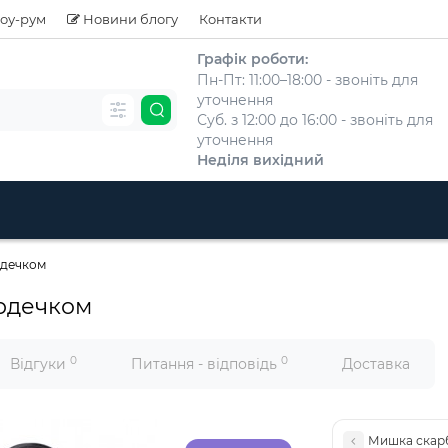
оу-рум
Новини блогу
Контакти
Графік роботи:
Пн-Пт: 11:00–18:00 - звоніть для
уточнення
Суб. з 12:00 до 16:00 - звоніть для
уточнення
Неділя вихідний
рдечком
ердечком
0
0
Відгуки
Питання - відповідь
Доставка
Мишка скарб