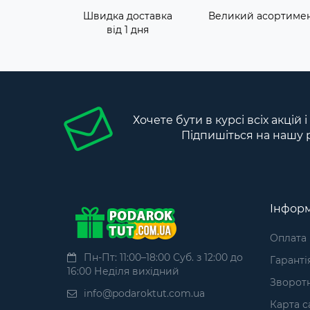
Швидка доставка
Великий асортиме
від 1 дня
Хочете бути в курсі всіх акцій 
Підпишіться на нашу 
Інформ
Оплата
Пн-Пт: 11:00–18:00 Суб. з 12:00 до
Гаранті
16:00 Неділя вихідний
Зворотн
info@podaroktut.com.ua
Карта с