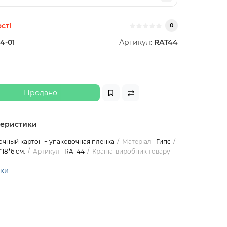
сті
0
4-01
Артикул:
RAT44
Продано
теристики
очный картон + упаковочная пленка
Матеріал
Гипс
*18*6 см.
Артикул
RAT44
Країна-виробник товару
ики