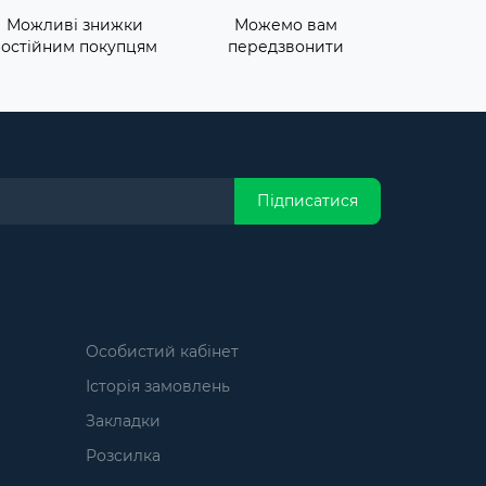
Можливі знижки
Можемо вам
постійним покупцям
передзвонити
Підписатися
Особистий кабінет
Історія замовлень
Закладки
Розсилка