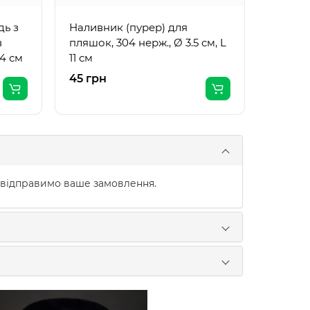
дь з
Наливник (пурер) для
в
пляшок, 304 нерж., Ø 3.5 см, L
4 см
11 см
45 грн
160 гр
 відправимо ваше замовлення.