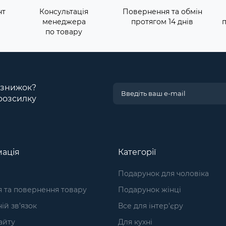
нт
Консультація
Повернення та обмін
менеджера
протягом 14 днів
по товару
і знижок?
розсилку
ація
Категорії
Подарунок для чоловіка
я та повернення товару
Подарунок жінці
ій зв’язок
Все для інтер'єру
айту
Для кухні