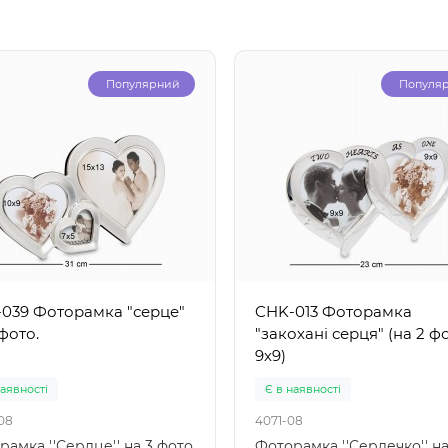
Популярний
Популя
039 Фоторамка "серце"
CHK-013 Фоторамка
 фото.
"закохані серця" (на 2 фо
9х9)
наявності
Є в наявності
08
4071-08
рамка ''Сердце'' на 3 фото
Фоторамка ''Сердечко'' на