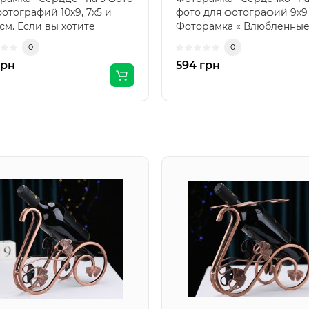
фотографий 10х9, 7х5 и
фото для фотографий 9х9 
 см. Если вы хотите
Фоторамка « Влюбленны
довать любим..
сердца »..
0
0
грн
594 грн