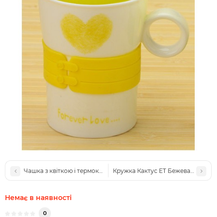
Чашка з квіткою і термокришкою блакитна
Кружка Кактус ET Бежева (NK55)
Немає в наявності
0