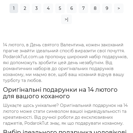
1
2
3
4
5
6
7
8
9
>
>|
14 лютого, в День святого Валентина, кожен закоханий
прагне знайти ідеальний спосіб виразити свої почуття.
PodarokTut.com.ua пропонує широкий набір подарунків,
які допоможуть зробити цей день незабутнім. Від
романтичних наборів до оригінальних подарунків
коханому, ми маємо все, щоб ваш коханий відчув вашу
турботу та любов.
Оригінальні подарунки на 14 лютого
для вашого коханого
Шукаєте щось унікальне? Оригінальний подарунок на 14
лютого може стати символом вашої індивідуальності та
креативності. Від ручної роботи до ексклюзивних
гаджетів, PodarokTut знає, як що подарувати коханому.
Вибір ідеального подарунка чоловікові