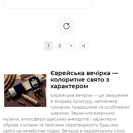
1
2
>
>|
Єврейська вечірка —
колоритне свято з
характером
Єврейська вечірка — це занурення
в яскраву культуру, наповнену
гумором, традиціями та особливим
шармом. Звуки клезмерської
музики, атмосфера одеських анекдотів і характерні
образи з кіпами та пейсами перетворюють будь-яке
свято на незабутню подію. Вечірка в єврейському стилі