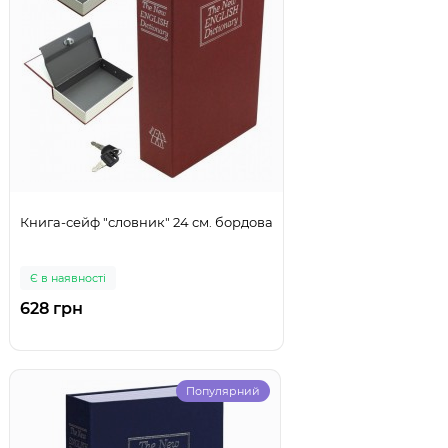
Книга-сейф "словник" 24 см. бордова
Є в наявності
628 грн
Популярний