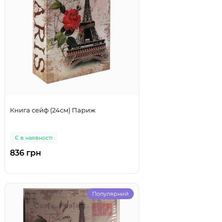
Книга сейф (24см) Париж
Є в наявності
836 грн
Популярний