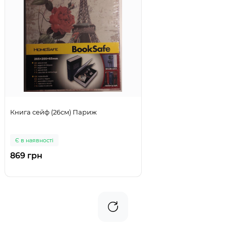
Книга сейф (26см) Париж
Є в наявності
869 грн