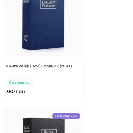
Книга сейф (11см) Словник (синя)
Є в наявності
380 грн
Популярний