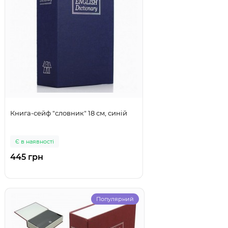
Книга-сейф "словник" 18 см, синій
Є в наявності
445 грн
Популярний