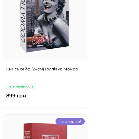
Книга сейф (24см) Голлівуд Монро
Є в наявності
899 грн
Популярний