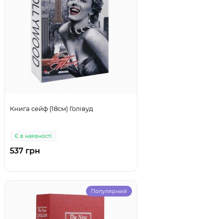
Книга сейф (18см) Голівуд
Є в наявності
537 грн
Популярний