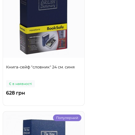
Книга-сейф "словник" 24 см. синя
Є в наявності
628 грн
Популярний