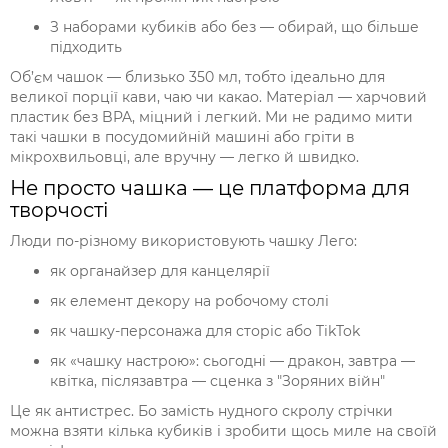
З наборами кубиків або без — обирай, що більше
підходить
Об’єм чашок — близько 350 мл, тобто ідеально для
великої порції кави, чаю чи какао. Матеріал — харчовий
пластик без BPA, міцний і легкий. Ми не радимо мити
такі чашки в посудомийній машині або гріти в
мікрохвильовці, але вручну — легко й швидко.
Не просто чашка — це платформа для
творчості
Люди по-різному використовують чашку Лего:
як органайзер для канцелярії
як елемент декору на робочому столі
як чашку-персонажа для сторіс або TikTok
як «чашку настрою»: сьогодні — дракон, завтра —
квітка, післязавтра — сценка з "Зоряних війн"
Це як антистрес. Бо замість нудного скролу стрічки
можна взяти кілька кубиків і зробити щось миле на своїй