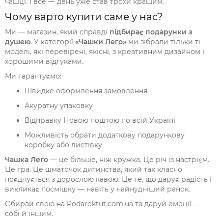
чашці. І все — день уже став трохи кращим.
Чому варто купити саме у нас?
Ми — магазин, який справді
підбирає подарунки з
душею
. У категорії
«Чашки Лего»
ми зібрали тільки ті
моделі, які перевірені, якісні, з креативним дизайном і
хорошими відгуками.
Ми гарантуємо:
Швидке оформлення замовлення
Акуратну упаковку
Відправку Новою поштою по всій Україні
Можливість обрати додаткову подарункову
коробку або листівку
Чашка Лего
— це більше, ніж кружка. Це річ із настрієм.
Це гра. Це шматочок дитинства, який так класно
поєднується з дорослою кавою. Це те, що дарує радість і
викликає посмішку — навіть у найнудніший ранок.
Обирай свою на Podaroktut.com.ua та даруй емоції —
собі й іншим.