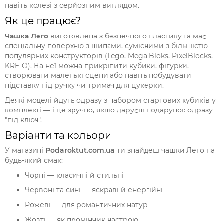
навіть колезі з серйозним виглядом.
Як це працює?
Чашка Лего
виготовлена з безпечного пластику та має
спеціальну поверхню з шипами, сумісними з більшістю
популярних конструкторів (Lego, Mega Bloks, PixelBlocks,
KRE-O). На неї можна прикріпити кубики, фігурки,
створювати маленькі сцени або навіть побудувати
підставку під ручку чи тримач для цукерки.
Деякі моделі йдуть одразу з набором стартових кубиків у
комплекті — і це зручно, якщо даруєш подарунок одразу
"під ключ".
Варіанти та кольори
У магазині
Podaroktut.com.ua
ти знайдеш чашки Лего на
будь-який смак:
Чорні — класичні й стильні
Червоні та сині — яскраві й енергійні
Рожеві — для романтичних натур
Жовті — як промінчик настрою