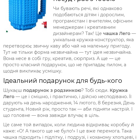
Чи бувають речі, які однаково
подобаються дітям і дорослим,
програмістам і вчителям, офісним
менеджерам і креативним
дизайнерам? Так! Це
чашка Лего
—
унікальна кружка-конструктор, яка
перетворює звичну каву або чай на маленьку пригоду.
Тут не тільки форма незвичайна — тут ідея незвичайна.
Вона несе в собі гру, креатив, сюрприз. А ще — це
просто класний подарунок, що не припадає пилом, а
щодня викликає усмішку.
Ідеальний подарунок для будь-кого
Шукаєш
подарунок з родзинкою
? Тобі сюди.
Кружка
Лего
— це і смішно, і практично, і дійсно несподівано. Її
дарують на день народження, 14 лютого, 8 березня, День
студента, Новий рік, просто так — аби підняти настрій. І
що головне — вона завжди влучає в ціль.
Це саме той випадок, коли людина відкриває коробку й
каже: «О! А такого ще не було!» І це вже перемога. Така
чашка підходить і підлітку, і подрузі, і коханому хлопцеві, і