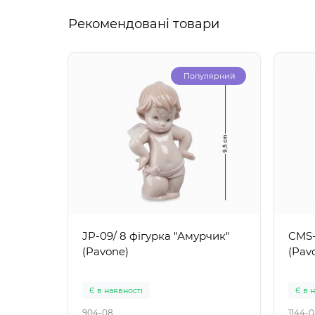
Рекомендовані товари
Популярний
JP-09/ 8 фігурка "Амурчик"
CMS-
(Pavone)
(Pav
Є в наявності
Є в 
904-08
1144-