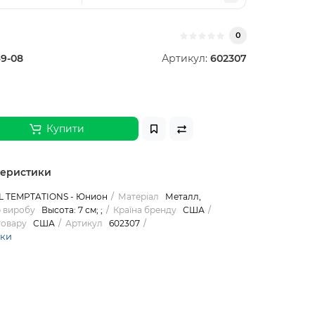
0
9-08
Артикул:
602307
Купити
теристики
L TEMPTATIONS - Юнион
Матеріал
Металл,
 виробу
Высота: 7 см; ;
Країна бренду
США
товару
США
Артикул
602307
ики