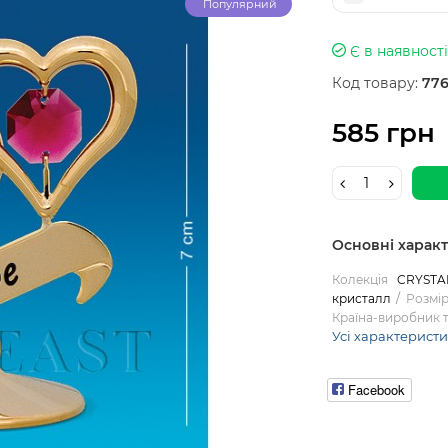
Популярний
Є в наявності
Код товару:
776
585 грн
Основні харак
Колекція
CRYSTA
кристалл
Розмір
Країна-виробник 
Усі характерист
Facebook