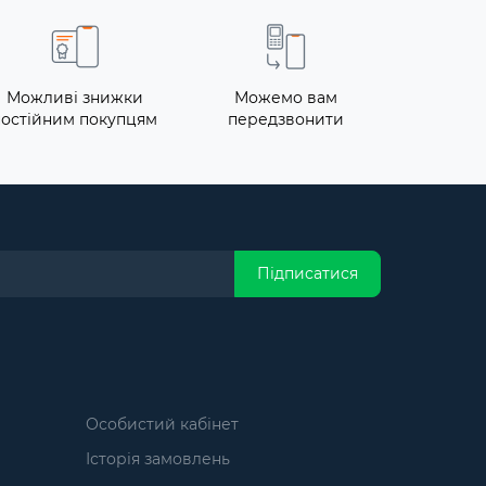
Можливі знижки
Можемо вам
постійним покупцям
передзвонити
Підписатися
Особистий кабінет
Історія замовлень