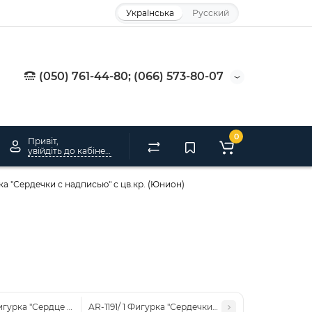
Українська
Русский
(050) 761-44-80; (066) 573-80-07
0
Привіт,
увійдіть до кабінету
ка "Сердечки с надписью" с цв.кр. (Юнион)
игурка "Сердце со стрелой" с цв.кр. (Юнион)
AR-1191/ 1 Фигурка "Сердечки со стрелой" с цв.кр. 