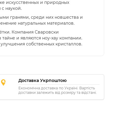
нке искусственных и природных
с наукой.
ыми гранями, среди них новшества и
менение натуральных материалов.
ётки. Компания Сваровски
 тайне и являются ноу-хау компании.
 улучшения собственных кристаллов.
Доставка Укрпоштою
Економічна доставка по Україні. Вартість
доставки залежить від розміру та відстані.