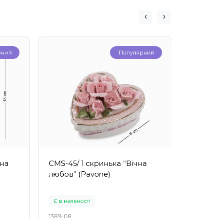
рний
Популярний
чна
CMS-45/ 1 скринька "Вічна
CMS-14
любов" (Pavone)
"Ведме
(Pavon
Є в наявності
Є в ная
1389-08
1431-08