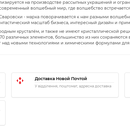
лизируется на производстве рассыпных украшений и огра
в современный волшебный мир, где волшебство встречается 
Сваровски - марка поворачивается к нам разными волшебн
фантастический масштаб бизнеса, интересный дизайн и при
родным хрусталём, и также не имеют кристаллической реш
70 различных элементов, большинство из них сохраняются в
т над новыми технологиями и химическими формулами для
Доставка Новой Почтой
У відділення, поштомат, адресна доставка