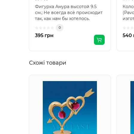
Фигурка Амура высотой 9.5
Коло
см.; Не всегда всё происходит
(Pav
так, как нам бы хотелось.
изго
Возмущение - это ..
него
0
395 грн
540 
Схожі товари