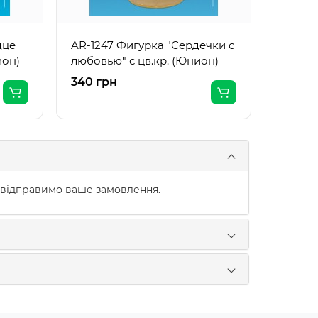
дце
AR-1247 Фигурка "Сердечки с
ион)
любовью" с цв.кр. (Юнион)
340 грн
415 гр
 відправимо ваше замовлення.