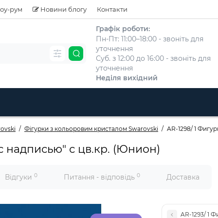
оу-рум
Новини блогу
Контакти
Графік роботи:
Пн-Пт: 11:00–18:00 - звоніть для
уточнення
Суб. з 12:00 до 16:00 - звоніть для
уточнення
Неділя вихідний
ovski
Фігурки з кольоровим кристалом Swarovski
AR-1298/ 1 Фигур
с надписью" с цв.кр. (Юнион)
0
0
Відгуки
Питання - відповідь
Доставка
AR-1293/ 1 Ф