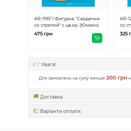
AR-1191/ 1 Фигурка "Сердечки
AR-1
со стрелой" с цв.кр. (Юнион)
со с
475 грн
325 
👉
Увага!
200 грн
Для замовлень на суму менше
н
🚚
Доставка
💵
Варіанти оплати: