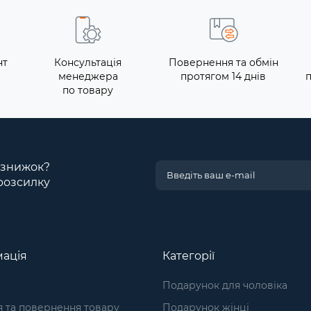
нт
Консультація
Повернення та обмін
менеджера
протягом 14 днів
по товару
і знижок?
розсилку
ація
Категорії
Подарунок для чоловіка
я та повернення товару
Подарунок жінці