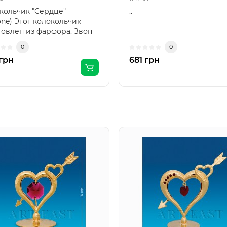
кольчик "Сердце"
..
one) Этот колокольчик
товлен из фарфора. Звон
 не громкий и рез..
0
0
грн
681 грн