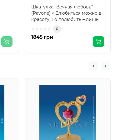
Шкатулка "Вечная любовь"
Набор 
(Pavone) « Влюбиться можно в
"Медве
красоту, но полюбить – лишь
(Pavon
только ду..
Святог
0
подар..
1845 грн
891 гр
AR-128
"Слоне