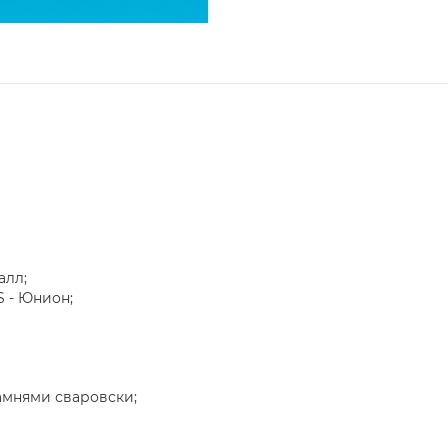
алл;
 - Юнион;
амнями сваровски;