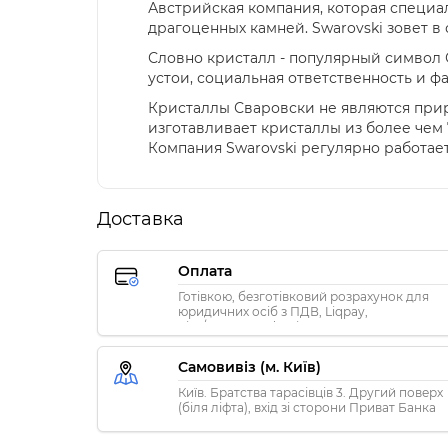
Австрийская компания, которая специа
драгоценных камней. Swarovski зовет 
Словно кристалл - популярный символ 
устои, социальная ответственность и 
Кристаллы Сваровски не являются при
изготавливает кристаллы из более чем 
Компания Swarovski регулярно работае
Доставка
Оплата
Готівкою, безготівковий розрахунок для
юридичних осіб з ПДВ, Liqpay,
Visa/MasterCard, Privat24
Самовивіз (м. Київ)
Київ. Братства тарасівців 3. Другий поверх
(біля ліфта), вхід зі сторони Приват Банка