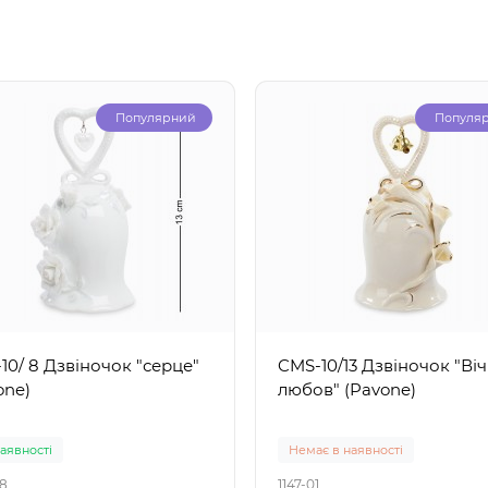
Популярний
Популя
10/ 8 Дзвіночок "серце"
CMS-10/13 Дзвіночок "Ві
one)
любов" (Pavone)
наявності
Немає в наявності
08
1147-01