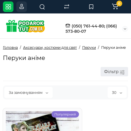
0
(050) 761-44-80; (066)
573-80-07
Головна
Аксесуари, костюми для свят
Перуки
Перуки аніме
Перуки аніме
Фільтр
За замовчуванням
30
Популярний