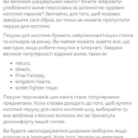
Ви великий шанувальник манги? Хочете зобразити
улюбленого аніме-персонажа за допомогою чудових
косплей-париків? Звичайно, для того, щоб яскраво
завершити свій образ, ви точно не можете пропустити
перуки для косплею
Перуки для косплею бувають найрізноманітніших стилів
та кольорів на ринку. Ви майже можете знайти все, що
завгодно, якщо робите покупки в Інтернеті. Завдяки
великій популярності відомих аніме, таких як
naturo,
bleach,
Final Fantasy,
kingdom hearts,
street fighter тощо.
Перуки персонажів цих манга стали популярними
предметами. Коли справа доходить до того, щоб купити
косплей перуку для свого косплей-шоу, вибирайте ту,
яка зроблена з якісних волокон, які не принесуть
дискомфорту вашій голові.
Ви будете насолоджуватися широким вибором, якщо
купуєте їх в Інтернеті. Крім того, провівши невелике