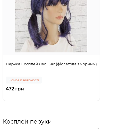
Перука Косплей Леді Баг (фіолетова з чорним)
Немає в наявності
472 грн
Косплей перуки