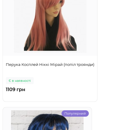
Перука Косплей Ніккі Мірай (попіл троянди)
Є в наявності
1109 грн
Популярний