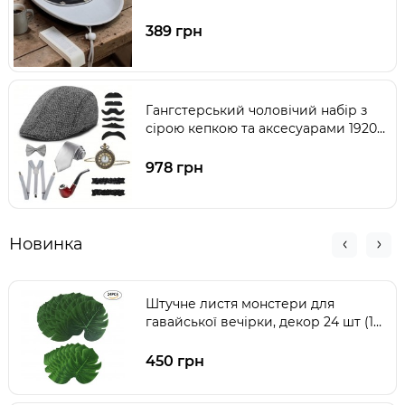
389 грн
Гангстерський чоловічий набір з
сірою кепкою та аксесуарами 1920-
х, 8 предметів
978 грн
Новинка
Штучне листя монстери для
гавайської вечірки, декор 24 шт (13"
і 8")
450 грн