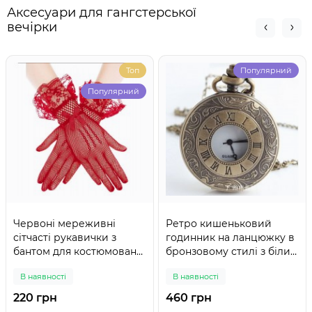
Аксесуари для гангстерської
вечірки
Топ
Популярний
Популярний
Червоні мереживні
Ретро кишеньковий
сітчасті рукавички з
годинник на ланцюжку в
бантом для костюмованої
бронзовому стилі з білим
вечірки, універсальний
циферблатом
В наявності
В наявності
розмір
220 грн
460 грн