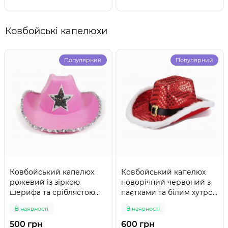
Ковбойські капелюхи
Популярний
Популярний
Ковбойський капелюх
Ковбойський капелюх
рожевий із зіркою
новорічний червоний з
шерифа та сріблястою
паєтками та білим хутром
окантовкою — для дівич-
— карнавальний
В наявності
В наявності
вечора та вечірки в стилі
аксесуар на Різдво та
кантрі
вечірку
500 грн
600 грн