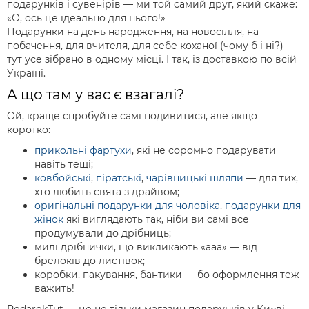
подарунків і сувенірів — ми той самий друг, який скаже:
«О, ось це ідеально для нього!»
Подарунки на день народження, на новосілля, на
побачення, для вчителя, для себе коханої (чому б і ні?) —
тут усе зібрано в одному місці. І так, із доставкою по всій
Україні.
А що там у вас є взагалі?
Ой, краще спробуйте самі подивитися, але якщо
коротко:
прикольні фартухи
, які не соромно подарувати
навіть тещі;
ковбойські
,
піратські
,
чарівницькі шляпи
— для тих,
хто любить свята з драйвом;
оригінальні подарунки для чоловіка
,
подарунки для
жінок
які виглядають так, ніби ви самі все
продумували до дрібниць;
милі дрібнички, що викликають «ааа» — від
брелоків до листівок;
коробки, пакування, бантики — бо оформлення теж
важить!
PodarokTut — це не тільки магазин подарунків у Києві.