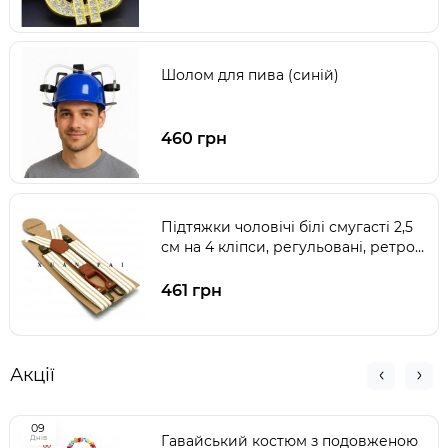
Шолом для пива (синій)
460 грн
Підтяжки чоловічі білі смугасті 2,5
см на 4 кліпси, регульовані, ретро
стиль Гетсбі
461 грн
Акції
0
9
Гавайський костюм з подовженою
Днів