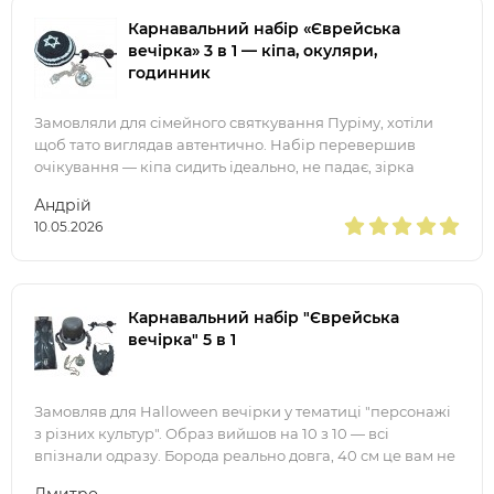
Карнавальний набір «Єврейська
вечірка» 3 в 1 — кіпа, окуляри,
годинник
Замовляли для сімейного святкування Пуріму, хотіли
щоб тато виглядав автентично. Набір перевершив
очікування — кіпа сидить ідеально, не падає, зірка
Давида виглядає дуже гарно. Годинник на ланцюжку —
Андрій
10.05.2026
Карнавальний набір "Єврейська
вечірка" 5 в 1
Замовляв для Halloween вечірки у тематиці "персонажі
з різних культур". Образ вийшов на 10 з 10 — всі
впізнали одразу. Борода реально довга, 40 см це вам не
жарти. Котелок з пейсами сидить добре, не п
Дмитро