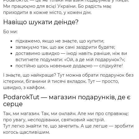
Ми працюємо для всієї України. Бо радість має
приходити в кожне місто, у кожен дім.
Навіщо шукати деінде?
Бо ми:
підкажемо, якщо не знаєте, що купити;
запакуємо так, що аж самі заздрити будете;
доставимо швидко — іноді навіть раніше, ніж ви
встигнете подумати: «Ой, а де мій подарунок?»;
постійно щось новеньке додаємо — слідкуйте!
І знаєте, що найкраще? Тут можна обрати подарунок без
істерики, біганини й тисячі вкладок. Тут — просто,
швидко, з кайфом.
PodarokTut — магазин подарунків, де є
серце
Так, ми магазин. Так, ми онлайн. Але ми про справжнє:
про увагу, несподіванки, святковий настрій.
Тут легко знайти те, що зачепить. А ще легше — зробити
когось щасливішим.