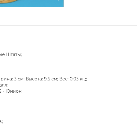
ые Штаты;
а: 3 см; Высота: 9.5 см; Вес: 0.03 кг.;;
алл;
 - Юнион;
в;