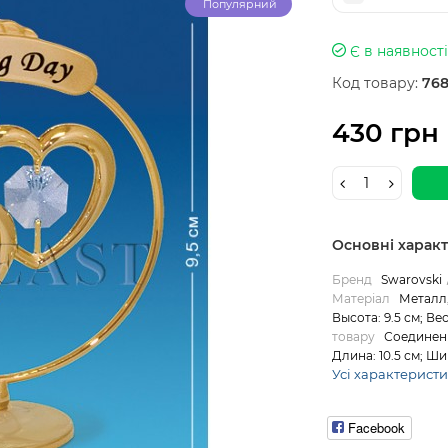
Популярний
Є в наявності
Код товару:
768
430 грн
Основні харак
Бренд
Swarovski
Матеріал
Металл,
Высота: 9.5 см; Вес:
товару
Соединен
Длина: 10.5 см; Шир
Усі характерист
Facebook