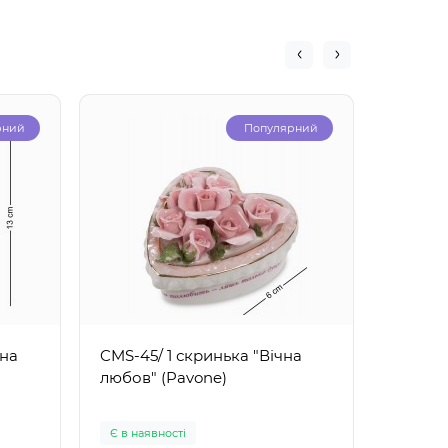
рний
Популярний
чна
CMS-45/ 1 скринька "Вічна
CMS-14
любов" (Pavone)
"Ведме
(Pavon
Є в наявності
Є в ная