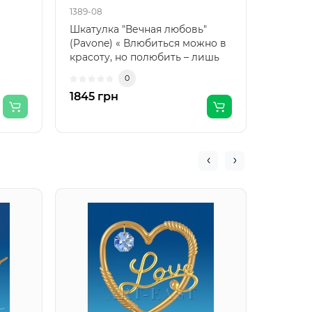
1389-08
1431-08
Шкатулка "Вечная любовь"
Набор 
(Pavone) « Влюбиться можно в
"Медве
красоту, но полюбить – лишь
(Pavon
только ду..
Святог
0
подар..
1845 грн
891 гр
AR-119
стрело