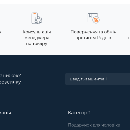
нт
Консультація
Повернення та обмін
менеджера
протягом 14 днів
по товару
і знижок?
розсилку
ація
Категорії
Подарунок для чоловіка