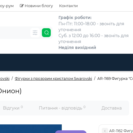
оу-рум
Новини блогу
Контакти
Графік роботи:
Пн-Пт: 11:00–18:00 - звоніть для
уточнення
Суб. з 12:00 до 16:00 - звоніть для
уточнення
Неділя вихідний
ovski
Фігурки з прозорим кристалом Swarovski
AR-1169 Фигурка "
Юнион)
0
0
Відгуки
Питання - відповідь
Доставка
AR-1162 Фиг