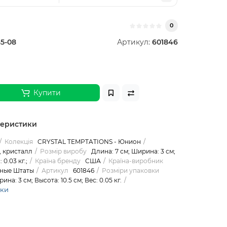
0
5-08
Артикул:
601846
Купити
теристики
Колекція
CRYSTAL TEMPTATIONS - Юнион
 кристалл
Розмір виробу
Длина: 7 см; Ширина: 3 см;
 0.03 кг.;
Країна бренду
США
Країна-виробник
ные Штаты
Артикул
601846
Розміри упаковки
ина: 3 см; Высота: 10.5 см; Вес: 0.05 кг.
ики