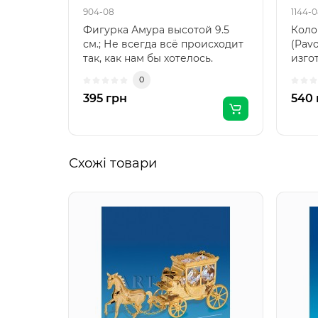
904-08
1144-
Фигурка Амура высотой 9.5
Коло
см.; Не всегда всё происходит
(Pav
так, как нам бы хотелось.
изго
Возмущение - это ..
него
0
395 грн
540 
Схожі товари