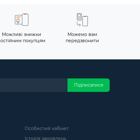
Можливі знижки
Можемо вам
постійним покупцям
передзвонити
Підписатися
Особистий кабінет
Історія замовлень