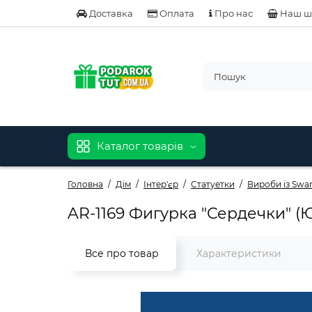
Доставка
Оплата
Про нас
Наш ш
Каталог товарів
Головна
Дім
Інтер'єр
Статуетки
Вироби із Swar
AR-1169 Фигурка "Сердечки" (
Все про товар
Характеристики