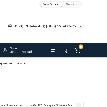
Українська
Русский
(050) 761-44-80; (066) 573-80-07
0
Привіт,
увійдіть до кабінету
Сердечки" (Юнион)
урка "Детская коляска" (Юнион)
AR-1182 Фигурка "Шапка Магистра" (Юнион)