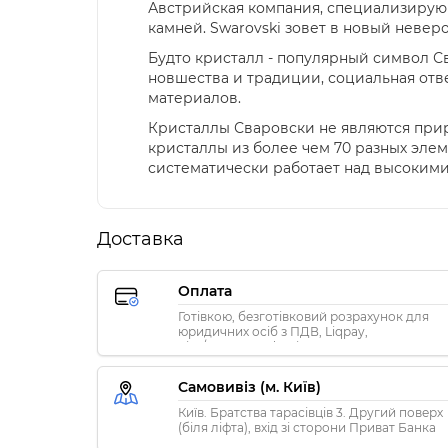
Австрийская компания, специализирую
камней. Swarovski зовет в новый неверо
Будто кристалл - популярный символ С
новшества и традиции, социальная отв
материалов.
Кристаллы Сваровски не являются при
кристаллы из более чем 70 разных элем
систематически работает над высоким
Доставка
Оплата
Готівкою, безготівковий розрахунок для
юридичних осіб з ПДВ, Liqpay,
Visa/MasterCard, Privat24
Самовивіз (м. Київ)
Київ. Братства тарасівців 3. Другий поверх
(біля ліфта), вхід зі сторони Приват Банка