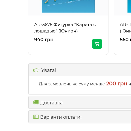
AR-3675 Фигурка "Карета с
AR- 
лошадью" (Юнион)
(Юни
940 грн
560 
👉
Увага!
200 грн
Для замовлень на суму менше
н
🚚
Доставка
💵
Варіанти оплати: