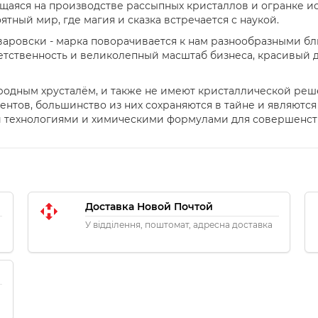
щаяся на производстве рассыпных кристаллов и огранке и
ятный мир, где магия и сказка встречается с наукой.
варовски - марка поворачивается к нам разнообразными б
етственность и великолепный масштаб бизнеса, красивый 
родным хрусталём, и также не имеют кристаллической реш
ентов, большинство из них сохраняются в тайне и являются
и технологиями и химическими формулами для совершенст
Доставка Новой Почтой
У відділення, поштомат, адресна доставка