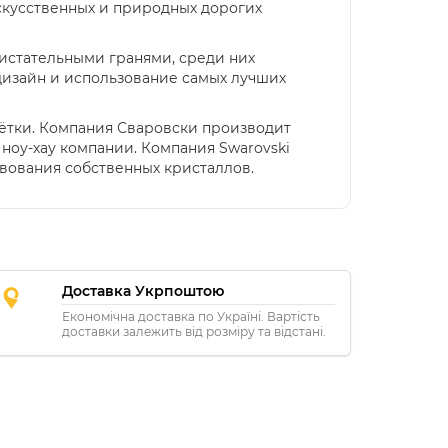
скусственных и природных дорогих
листательными гранями, среди них
дизайн и использование самых лучших
ётки. Компания Сваровски производит
 ноу-хау компании. Компания Swarovski
вования собственных кристаллов.
Доставка Укрпоштою
Економічна доставка по Україні. Вартість
доставки залежить від розміру та відстані.