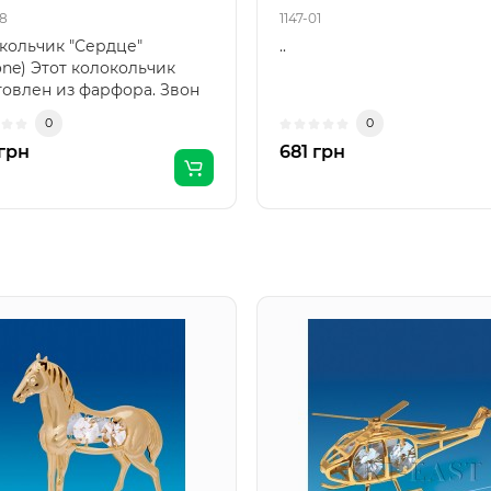
08
1147-01
кольчик "Сердце"
..
one) Этот колокольчик
товлен из фарфора. Звон
 не громкий и рез..
0
0
грн
681 грн