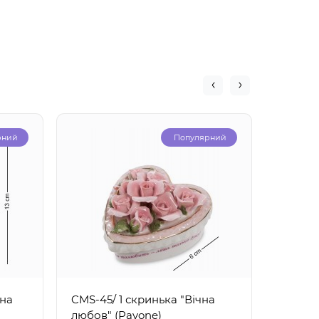
рний
Популярний
чна
CMS-45/ 1 скринька "Вічна
CMS-14
любов" (Pavone)
"Ведме