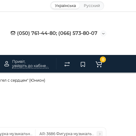
Українська
Русский
(050) 761-44-80; (066) 573-80-07
0
Привіт,
увійдіть до кабінету
гел с сердцем" (Юнион)
урка музыкальная "Сердце" (Юнион)
AR-3686 Фигурка музыкальная "Карусель" (Юнион