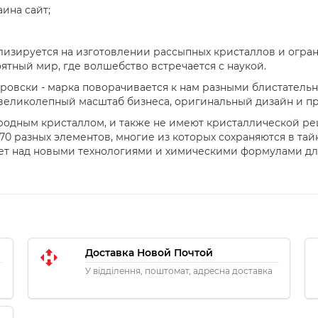
аина сайт;
лизируется на изготовлении рассыпных кристаллов и огран
оятный мир, где волшебство встречается с наукой.
аровски - марка поворачивается к нам разными блистатель
и великолепный масштаб бизнеса, оригинальный дизайн и 
одным кристаллом, и также не имеют кристаллической ре
70 разных элементов, многие из которых сохраняются в тай
ет над новыми технологиями и химическими формулами д
Доставка Новой Почтой
У відділення, поштомат, адресна доставка