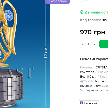
Популярний
Є в наявності
Код товару:
819
970 грн
Основні харак
Колекція
CRYSTA
кристалл
Розмір
Вес: 0.2 кг.;
Краї
Артикул
60864
Высота: 10 см; Вес: 
Усі характерист
Facebook