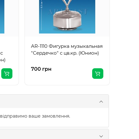
AR-1110 Фигурка музыкальная
 с
"Сердечко" с цв.кр. (Юнион)
он)
700 грн
970 г
 відправимо ваше замовлення.