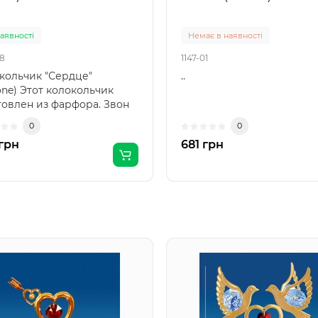
наявності
Немає в наявності
08
1147-01
кольчик "Сердце"
..
one) Этот колокольчик
товлен из фарфора. Звон
 не громкий и рез..
0
0
грн
681 грн