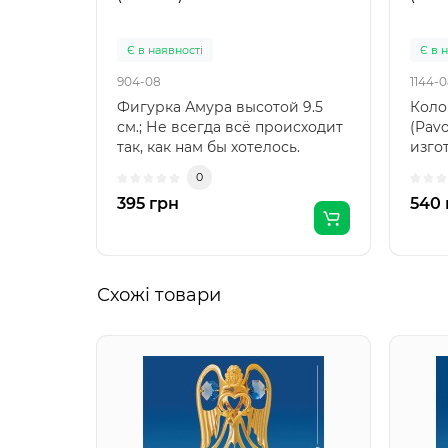
Є в наявності
Є в 
904-08
1144-
Фигурка Амура высотой 9.5
Коло
см.; Не всегда всё происходит
(Pav
так, как нам бы хотелось.
изго
Возмущение - это ..
него
0
395 грн
540 
Схожі товари