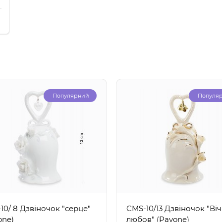
Популярний
Популя
10/ 8 Дзвіночок "серце"
CMS-10/13 Дзвіночок "Ві
one)
любов" (Pavone)