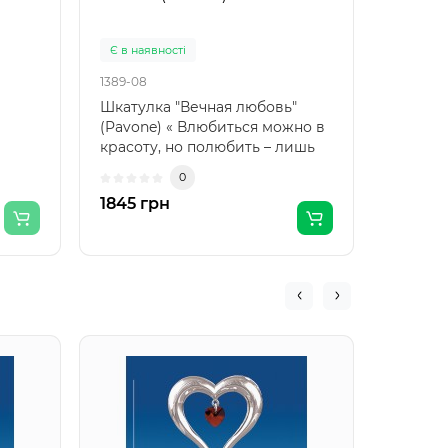
(Pavon
Є в наявності
Є в ная
1389-08
1431-08
Шкатулка "Вечная любовь"
Набор 
(Pavone) « Влюбиться можно в
"Медве
красоту, но полюбить – лишь
(Pavon
только ду..
Святог
0
подар..
1845 грн
891 гр
AR-335
музыка
(Юнио