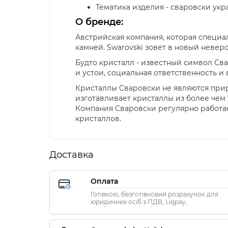
Тематика изделия - сваровски укр
О бренде:
Австрийская компания, которая специа
камней. Swarovski зовет в новый невер
Будто кристалл - известный символ Св
и устои, социальная ответственность 
Кристаллы Сваровски не являются прир
изготавливает кристаллы из более чем 
Компания Сваровски регулярно работа
кристаллов.
Доставка
Оплата
Готівкою, безготівковий розрахунок для
юридичних осіб з ПДВ, Liqpay,
Visa/MasterCard, Privat24