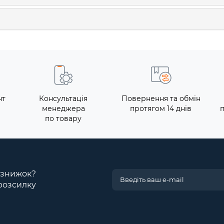
нт
Консультація
Повернення та обмін
менеджера
протягом 14 днів
по товару
і знижок?
розсилку