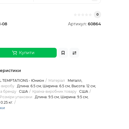
0
1-08
Артикул:
60864
Купити
теристики
L TEMPTATIONS - Юнион
Матеріал
Металл,
 виробу
Длина: 6.5 см; Ширина: 6.5 см; Высота: 12 см;
на бренду
США
Країна-виробник товару
США
Розміри упаковки
Длина: 9.5 см; Ширина: 9.5 см;
0.25 кг.
ики