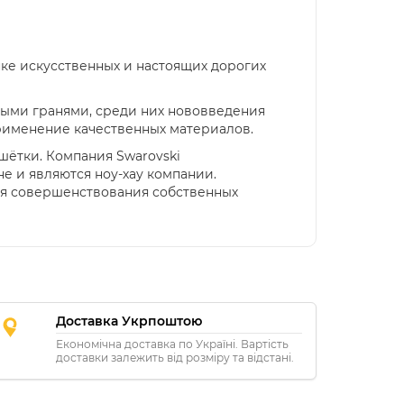
ке искусственных и настоящих дорогих
ными гранями, среди них нововведения
применение качественных материалов.
шётки. Компания Swarovski
не и являются ноу-хау компании.
ля совершенствования собственных
Доставка Укрпоштою
Економічна доставка по Україні. Вартість
доставки залежить від розміру та відстані.