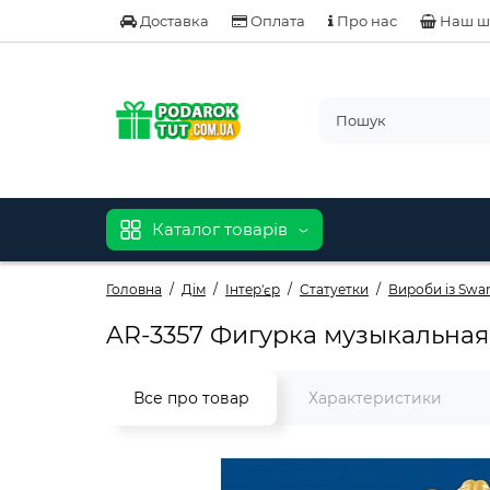
Доставка
Оплата
Про нас
Наш ш
Каталог товарів
Головна
Дім
Інтер'єр
Статуетки
Вироби із Swar
AR-3357 Фигурка музыкальная
Все про товар
Характеристики