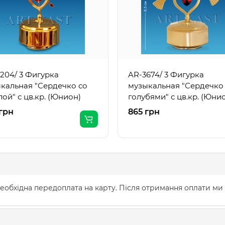
204/ 3 Фигурка
AR-3674/ 3 Фигурка
кальная "Сердечко со
музыкальная "Сердечко
лой" с цв.кр. (Юнион)
голубями" с цв.кр. (Юни
грн
865 грн
еобхідна передоплата на карту. Після отримання оплати ми