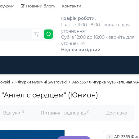
оу-рум
Новини блогу
Контакти
Графік роботи:
Пн-Пт: 11:00–18:00 - звоніть для
уточнення
Суб. з 12:00 до 16:00 - звоніть для
уточнення
Неділя вихідний
ovski
Фігурки музичні Swarovski
AR-3357 Фигурка музыкальная "Ан
 "Ангел с сердцем" (Юнион)
0
0
Відгуки
Питання - відповідь
Доставка
AR-3359 Фиг