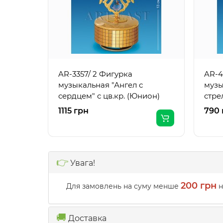
AR-3357/ 2 Фигурка
AR-4
музыкальная "Ангел с
музы
сердцем" с цв.кр. (Юнион)
стре
1115 грн
790 
👉
Увага!
200 грн
Для замовлень на суму менше
н
🚚
Доставка