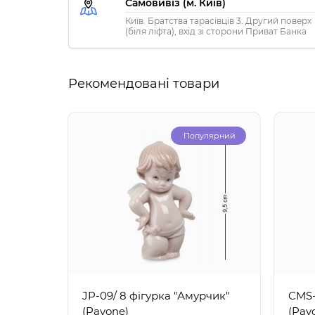
Самовивіз (м. Київ)
Київ. Братства тарасівців 3. Другий поверх
(біля ліфта), вхід зі сторони Приват Банка
Рекомендовані товари
Популярний
JP-09/ 8 фігурка "Амурчик"
CMS-
(Pavone)
(Pav