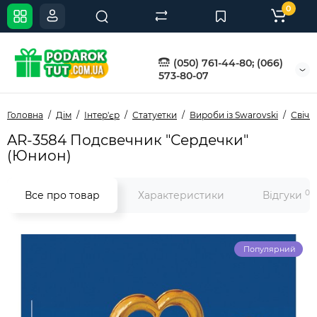
0
(050) 761-44-80; (066)
573-80-07
Головна
Дім
Інтер'єр
Статуетки
Вироби із Swarovski
Свічн
AR-3584 Подсвечник "Сердечки"
(Юнион)
0
Все про товар
Характеристики
Відгуки
Популярний