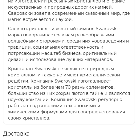
на изготовлении рассыпных кристаллов и огранке
искусственных и природных дорогих камней.
Сваровски зовет в современный сказочный мир, где
магия встречается с наукой.
Словно кристалл - известный символ Swarovski -
марка поворачивается к нам разнообразными
волшебными сторонами, среди них нововведения и
традиции, социальная ответственность и
потрясающий масштаб бизнеса, оригинальный
дизайн и использование лучших материалов.
Кристаллы Swarovski не являются природным
кристаллом, и также не имеют кристаллической
решётки. Компания Swarovski изготавливает
кристаллы из более чем 70 разных элементов,
большинство из них сохраняются в тайне и являются
ноу-хау компании. Компания Swarovski регулярно
работает над высокими технологиями и
химическими формулами для совершенствования
своих кристаллов.
Доставка