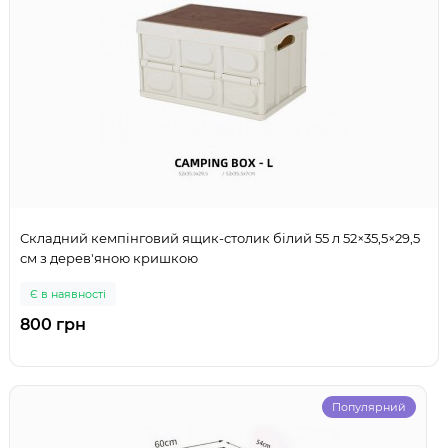
Складний кемпінговий ящик-столик білий 55 л 52×35,5×29,5
см з дерев'яною кришкою
Є в наявності
800 грн
Популярний