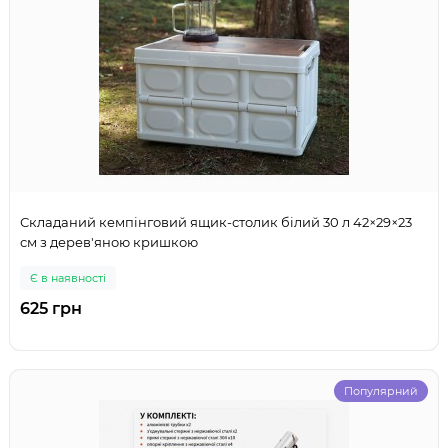
Складаний кемпінговий ящик-столик білий 30 л 42×29×23
см з дерев'яною кришкою
Є в наявності
625 грн
Популярний