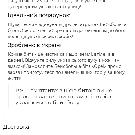
ситуаціях. Тримайте її поруч, і відчуйте себе
супергероєм української вулиці!
Ідеальний подарунок:
Шукаєте, чим здивувати друга-патріота? Бейсбольна
біта «Opel» стане найкрутішим доповненням до його
колекції українських скарбів!
Зроблено в Україні:
Кожна бита - це частинка нашої землі, втілена в
дереві. Відчуйте силу українського духу з кожним
змахом! Замовляйте Бейсбольна біта «Opel» прямо
зараз і приготуйтеся до найепічніших ігор у вашому
житті!
P.S. Пам'ятайте: з цією битою ви не
просто граєте - ви творите історію
українського бейсболу!
Доставка