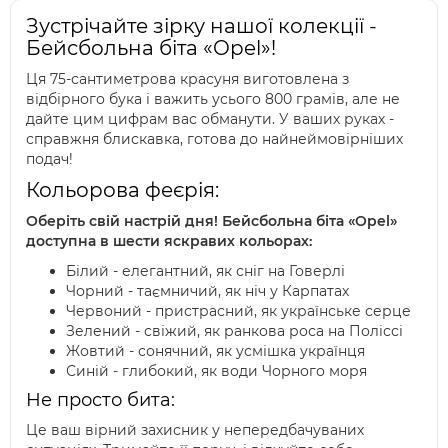
Зустрічайте зірку нашої колекції -
Бейсбольна біта «Opel»!
Ця 75-сантиметрова красуня виготовлена з
відбірного бука і важить усього 800 грамів, але не
дайте цим цифрам вас обманути. У ваших руках -
справжня блискавка, готова до найнеймовірніших
подач!
Кольорова феєрія:
Оберіть свій настрій дня! Бейсбольна біта «Opel»
доступна в шести яскравих кольорах:
Білий - елегантний, як сніг на Говерлі
Чорний - таємничий, як ніч у Карпатах
Червоний - пристрасний, як українське серце
Зелений - свіжий, як ранкова роса на Поліссі
Жовтий - сонячний, як усмішка українця
Синій - глибокий, як води Чорного моря
Не просто бита:
Це ваш вірний захисник у непередбачуваних