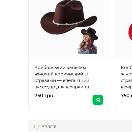
Ковбойський капелюх
Ковб
жіночий коричневий зі
жіно
стразами — елегантний
стра
аксесуар для вечірки та
вечі
повсякденного образу
вечо
750 грн
750 
👉
Увага!