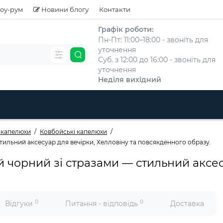
оу-рум
Новини блогу
Контакти
Графік роботи:
Пн-Пт: 11:00–18:00 - звоніть для
уточнення
Суб. з 12:00 до 16:00 - звоніть для
уточнення
Неділя вихідний
 капелюхи
Ковбойські капелюхи
ильний аксесуар для вечірки, Хелловіну та повсякденного образу.
чорний зі стразами — стильний аксесу
0
0
Відгуки
Питання - відповідь
Доставка