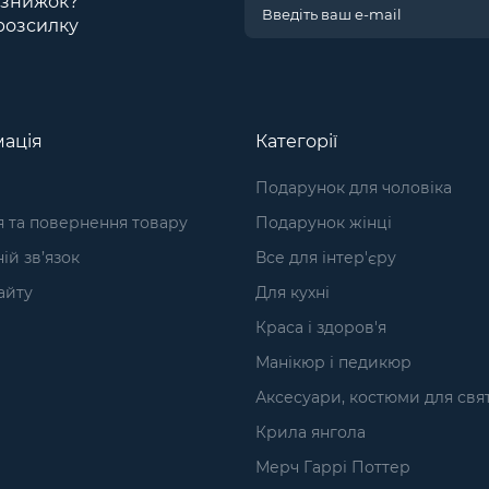
і знижок?
розсилку
ація
Категорії
Подарунок для чоловіка
я та повернення товару
Подарунок жінці
ій зв’язок
Все для інтер'єру
айту
Для кухні
Краса і здоров'я
Манікюр і педикюр
Аксесуари, костюми для свя
Крила янгола
Мерч Гаррі Поттер