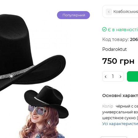
Ковбойський
Популярний
Є в наявності
Код товару:
206
Podaroktut
750 грн
Основні харак
Колір
чёрный с с
универсальный в
шерстяное сукно 
Усі характерист