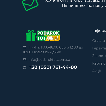
Хочете бути в курсі всіх акцій 
Підпишіться на нашу 
Інформ
Оплата
Пн-Пт: 11:00–18:00 Суб. з 12:00 до
Гаранті
16:00 Неділя вихідний
Зворотн
info@podaroktut.com.ua
Карта с
+38 (050) 761-44-80
Акції