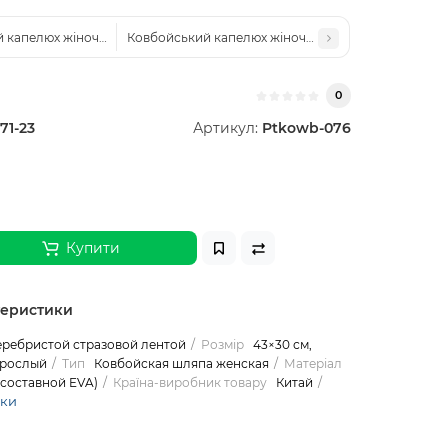
 капелюх жіночий червоний зі стразами — для ковбойської вечірки, Хел
Ковбойський капелюх жіночий коричневий зі страз
0
71-23
Артикул:
Ptkowb-076
Купити
теристики
еребристой стразовой лентой
Розмір
43×30 см,
зрослый
Тип
Ковбойская шляпа женская
Матеріал
(составной EVA)
Країна-виробник товару
Китай
ики