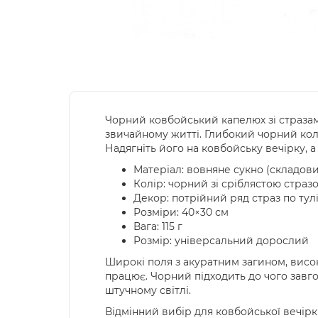
Чорний ковбойський капелюх зі стразами
звичайному житті. Глибокий чорний колір
Надягніть його на ковбойську вечірку, а п
Матеріал: вовняне сукно (складов
Колір: чорний зі сріблястою страз
Декор: потрійний ряд страз по тулі
Розміри: 40×30 см
Вага: 115 г
Розмір: універсальний дорослий
Широкі поля з акуратним загином, висок
працює. Чорний підходить до чого завго
штучному світлі.
Відмінний вибір для ковбойської вечірк