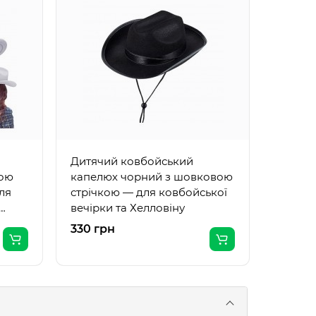
Ковбой
з роже
пухнас
дівич-
Дитячий ковбойський
ною
капелюх чорний з шовковою
ля
стрічкою — для ковбойської
вечірки та Хелловіну
330 грн
700 г