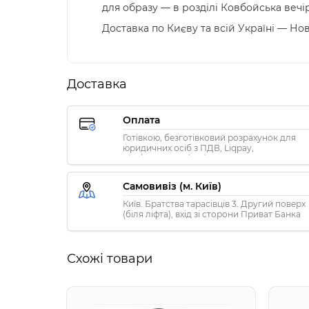
для образу — в розділі Ковбойська вечір
Доставка по Києву та всій Україні — Нова
Доставка
Оплата
Готівкою, безготівковий розрахунок для
юридичних осіб з ПДВ, Liqpay,
Visa/MasterCard, Privat24
Самовивіз (м. Київ)
Київ. Братства тарасівців 3. Другий поверх
(біля ліфта), вхід зі сторони Приват Банка
Схожі товари