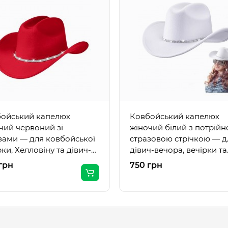
ойський капелюх
Ковбойський капелюх
чий червоний зі
жіночий білий з потрій
зами — для ковбойської
стразовою стрічкою — д
рки, Хелловіну та дівич-
дівич-вечора, вечірки та
ра
фотосесії
грн
750 грн