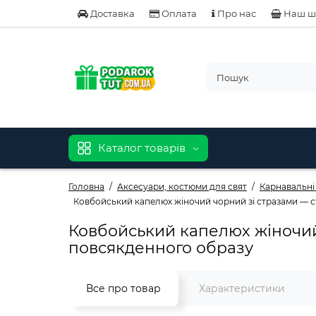
Доставка
Оплата
Про нас
Наш ш
Каталог товарів
Головна
Аксесуари, костюми для свят
Карнавальні
Ковбойський капелюх жіночий чорний зі стразами — ст
Ковбойський капелюх жіночий 
повсякденного образу
Все про товар
Характеристики