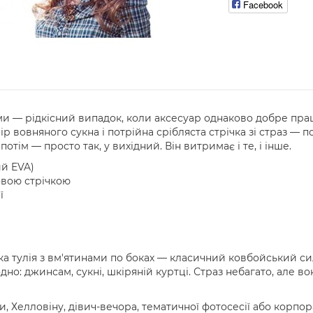
Facebook
 — рідкісний випадок, коли аксесуар однаково добре працює
 вовняного сукна і потрійна срібляста стрічка зі страз — п
отім — просто так, у вихідний. Він витримає і те, і інше.
ий EVA)
овою стрічкою
ї
а тулія з вм'ятинами по боках — класичний ковбойський силу
дно: джинсам, сукні, шкіряній куртці. Страз небагато, але 
и, Хелловіну, дівич-вечора, тематичної фотосесії або корпо