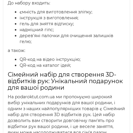
До набору входить:
ємність для виготовлення зліпку;
інструкція з виготовлення;
гель для зняття відтиску;
надміцний гіпс;
дерев'яні палочки для очищення залишків
гелю;
а також:
QR-код на відео інструкцію;
QR-код на каталог ідей;
Сімейний набір для створення 3D-
відбитків рук: Унікальний подарунок
для вашої родини
На podaroktut.com.ua ми пропонуємо широкий
вибір унікальних подарунків для вашої родини, і
одним з наших найпопулярніших товарів є Сімейний
набір для створення 3D відбитків рук. Цей набір
дозволить вам створити довговічну пам'ять про
відбитки рук вашої родини, і це веселе заняття,
яким може насолоджуватися вся сім'я разом.