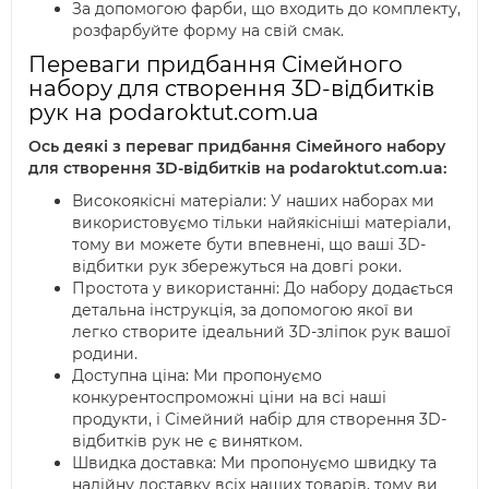
За допомогою фарби, що входить до комплекту,
розфарбуйте форму на свій смак.
Переваги придбання Сімейного
набору для створення 3D-відбитків
рук на podaroktut.com.ua
Ось деякі з переваг придбання Сімейного набору
для створення 3D-відбитків на podaroktut.com.ua:
Високоякісні матеріали: У наших наборах ми
використовуємо тільки найякісніші матеріали,
тому ви можете бути впевнені, що ваші 3D-
відбитки рук збережуться на довгі роки.
Простота у використанні: До набору додається
детальна інструкція, за допомогою якої ви
легко створите ідеальний 3D-зліпок рук вашої
родини.
Доступна ціна: Ми пропонуємо
конкурентоспроможні ціни на всі наші
продукти, і Сімейний набір для створення 3D-
відбитків рук не є винятком.
Швидка доставка: Ми пропонуємо швидку та
надійну доставку всіх наших товарів, тому ви