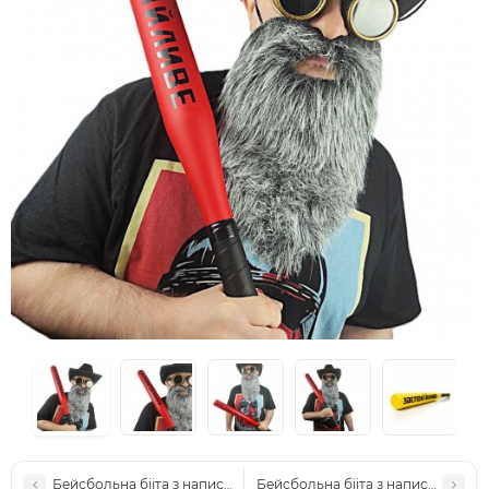
Бейсбольна бііта з написом "Зубочистка"
Бейсбольна бііта з написом "Good