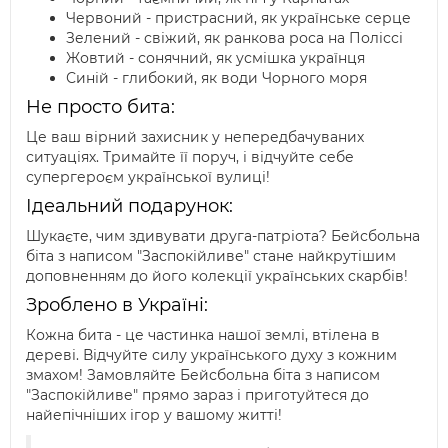
Червоний - пристрасний, як українське серце
Зелений - свіжий, як ранкова роса на Поліссі
Жовтий - сонячний, як усмішка українця
Синій - глибокий, як води Чорного моря
Не просто бита:
Це ваш вірний захисник у непередбачуваних
ситуаціях. Тримайте її поруч, і відчуйте себе
супергероєм української вулиці!
Ідеальний подарунок:
Шукаєте, чим здивувати друга-патріота? Бейсбольна
біта з написом "Заспокійливе" стане найкрутішим
доповненням до його колекції українських скарбів!
Зроблено в Україні:
Кожна бита - це частинка нашої землі, втілена в
дереві. Відчуйте силу українського духу з кожним
змахом! Замовляйте Бейсбольна біта з написом
"Заспокійливе" прямо зараз і приготуйтеся до
найепічніших ігор у вашому житті!