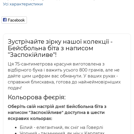
Усі характеристики
Facebook
Зустрічайте зірку нашої колекції -
Бейсбольна біта з написом
"Заспокійливе"!
Ця 75-сантиметрова красуня виготовлена з
відбірного бука і важить усього 800 грамів, але не
дайте цим цифрам вас обманути. У ваших руках -
справжня блискавка, готова до найнеймовірніших
подач!
Кольорова феєрія:
Оберіть свій настрій дня! Бейсбольна біта з
написом "Заспокійливе" доступна в шести
яскравих кольорах:
Білий - елегантний, як сніг на Говерлі
Чорний - таємничий, як ніч у Карпатах