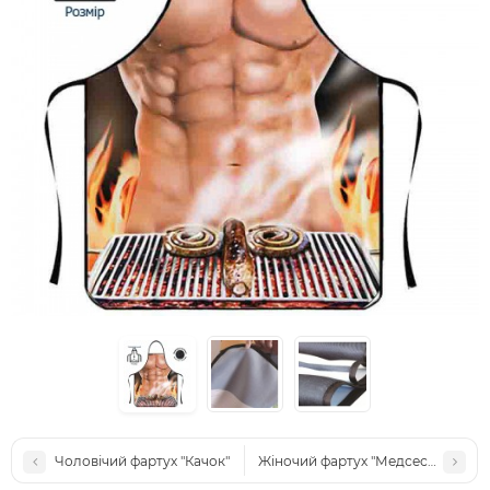
Чоловічий фартух "Качок"
Жіночий фартух "Медсестра"