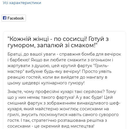
Усі характеристики
Facebook
"Кожній жінці - по сосисці! Готуй з
гумором, запалюй зі смаком!"
Братці, до вашої уваги - справжня бомба для вечірок
і барбекю! Якщо ви любите смажити з огоньком і
жартувати з душою, цей крутий фартук "Гриль-
мастер" вибухне будь-яку вечірку! Просто уявіть
реакцію гостей, коли ви вийдете до мангалу в
цьому шедеврі кулінарного гумору!
Знаєте, чому професійні кухарі такі серйозні? Тому
що у них немає такого фартука! А у вас буде! Цей
смішний фартук з зображенням винахідливого шеф-
кухаря, який майстерно жонглює сосисками на
грилі, змусить посміхнутися навіть самого суворого
гостя. І так, стратегічно розташована решітка з
сосисками - це окремий вид мистецтва!