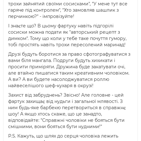
трохи зайнятий своїми сосисками", "У мене тут все
гаряче під контролем", "Хто замовляв шашлик з
перчинкою?" - імпровізуйте!
І знаєте що? В цьому фартуку навіть підгорілі
сосиски можна подати як "авторський рецепт з
димком". Тому що коли у тебе таке почуття гумору,
тобі простять навіть трохи пересолений маринад!
Друзі будуть боротися за право сфотографуватися з
вами біля мангала. Подруги будуть хихикати і
просити приміряти. Дружина буде закатувати очі,
але втайно пишатися таким креативним чоловіком.
А ви? А ви будете насолоджуватися роллю
найвеселішого шеф-кухаря в окрузі!
Захист від забруднень? Звісно! Але головне - цей
фартук захищає від нудьги і загальної млявості. З
ним будь-яке барбекю перетвориться в справжнє
шоу! А якщо хтось скаже, що це занадто,
відповідайте: "Справжні чоловіки не бояться бути
смішними, вони бояться бути нудними!"
P.S. Кажуть, що шлях до серця чоловіка лежить