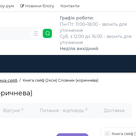
оу-рум
Новини блогу
Контакти
Графік роботи:
Пн-Пт: 11:00–18:00 - звоніть для
уточнення
Суб. з 12:00 до 16:00 - звоніть для
уточнення
Неділя вихідний
жка-сейф
Книга сейф (24см) Словник (коричнева)
оричнева)
0
0
Відгуки
Питання - відповідь
Доставка
Книга сейф (