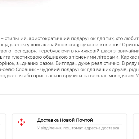
– стильний, аристократичний подарунок для тих, хто любит
заощадження у книгах знайшов своє сучасне втілення! Оригін
і свого господаря, перебуваючи в книжковій шафі зі звичай
бшита пластиковою обшивкою з тісненими літерами. Карка
орінок, з'єднаних разом. Виглядає дуже реалістично. В ряд
га-сейф Словник – чудовий подарунок для ваших друзів, рідн
родження або оригінально вручити на весілля молодятам. У 
Доставка Новой Почтой
У відділення, поштомат, адресна доставка