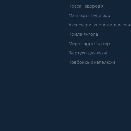
Краса і здоров'я
Манікюр і педикюр
Аксесуари, костюми для свя
Крила янгола
Мерч Гаррі Поттер
Фартухи для кухні
Ковбойські капелюхи