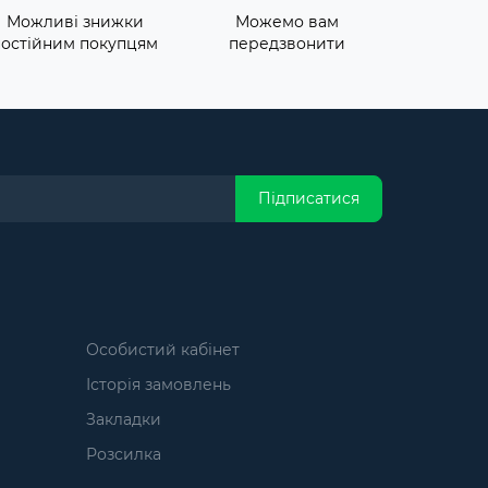
Можливі знижки
Можемо вам
постійним покупцям
передзвонити
Підписатися
Особистий кабінет
Історія замовлень
Закладки
Розсилка