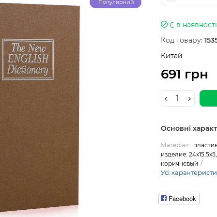
Популярний
Є в наявності
Код товару:
153
Китай
691 грн
Основні харак
Матеріал
пластик
изделие: 24х15,5х
коричневый
Усі характерист
Facebook