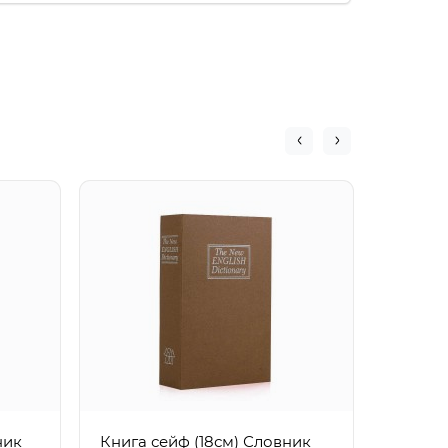
Книга 
(корич
ник
Книга сейф (18см) Словник