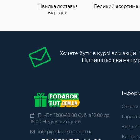
Швидка доставка
Великий асортиме
від 1 дня
Хочете бути в курсі всіх акцій 
Підпишіться на нашу 
Інформ
Оплата
Пн-Пт: 11:00–18:00 Суб. з 12:00 до
Гаранті
16:00 Неділя вихідний
Зворотн
info@podaroktut.com.ua
Карта с