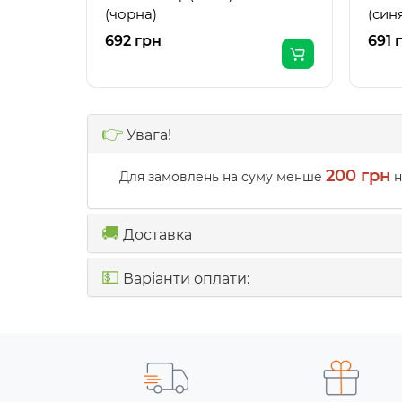
(чорна)
(син
692 грн
691 
👉
Увага!
200 грн
Для замовлень на суму менше
н
🚚
Доставка
💵
Варіанти оплати: