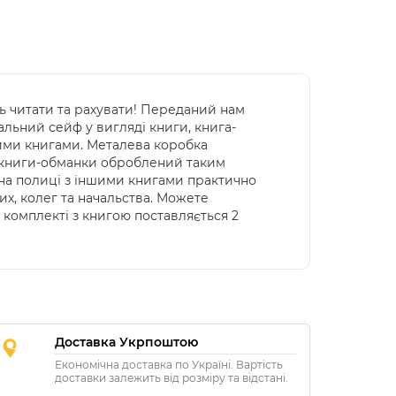
ь читати та рахувати! Переданий нам
альний сейф у вигляді книги, книга-
ними книгами. Металева коробка
с книги-обманки оброблений таким
у на полиці з іншими книгами практично
их, колег та начальства. Можете
комплекті з книгою поставляється 2
Доставка Укрпоштою
Економічна доставка по Україні. Вартість
доставки залежить від розміру та відстані.