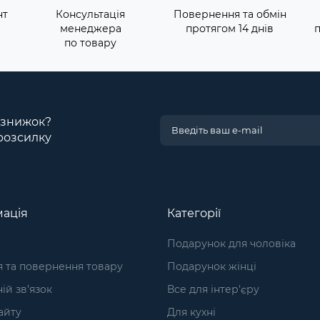
нт
Консультація
Повернення та обмін
менеджера
протягом 14 днів
по товару
і знижок?
розсилку
ація
Категорії
Подарунок для чоловіка
я та повернення товару
Подарунок жінці
ій зв’язок
Все для інтер'єру
айту
Для кухні