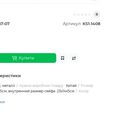
0
57-07
Артикул:
KS1-1408
Купити
теристики
, металл
Країна-виробник товару
Китай
Розмір
5,5см, внутренний размер сейфа: 23х14х5см
Колір
ики