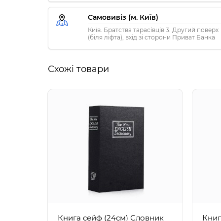
Самовивіз (м. Київ)
Київ. Братства тарасівців 3. Другий поверх
(біля ліфта), вхід зі сторони Приват Банка
Схожі товари
Книга сейф (24см) Словник
Книг