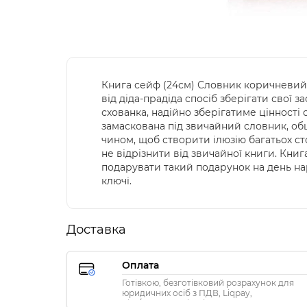
Книга сейф (24см) Словник коричневий 
від діда-прадіда спосіб зберігати свої 
схованка, надійно зберігатиме цінност
замаскована під звичайний словник, о
чином, щоб створити ілюзію багатьох ст
не відрізнити від звичайної книги. Кни
подарувати такий подарунок на день на
ключі.
Доставка
Оплата
Готівкою, безготівковий розрахунок для
юридичних осіб з ПДВ, Liqpay,
Visa/MasterCard, Privat24