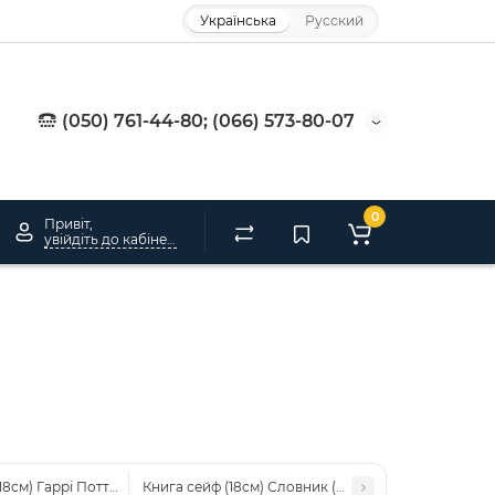
Українська
Русский
(050) 761-44-80; (066) 573-80-07
0
Привіт,
увійдіть до кабінету
18см) Гаррі Поттер Слизерин (чорна з зеленим)
Книга сейф (18см) Словник (коричнева)