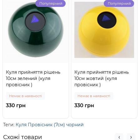
Популярний
Популярний
Куля прийняття рішень
Куля прийняття рішень
10см зелений (куля
10см жовтий (куля
провісник )
провісник )
Немає в наявності
Немає в наявності
330 грн
330 грн
Теги:
Куля Провісник (7см) чорний
Схожі товари