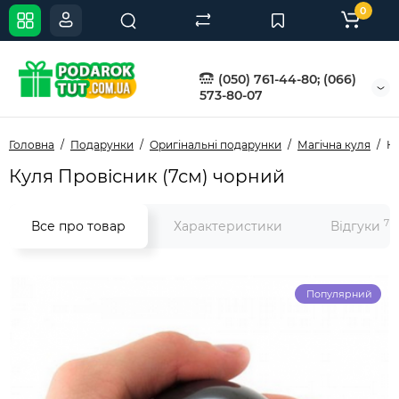
0
(050) 761-44-80; (066)
573-80-07
Головна
Подарунки
Оригінальні подарунки
Магічна куля
Ку
Куля Провісник (7см) чорний
7
Все про товар
Характеристики
Відгуки
Популярний