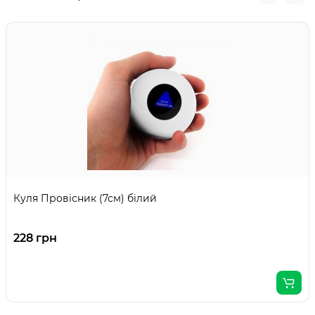
Куля Провісник (7см) білий
228 грн