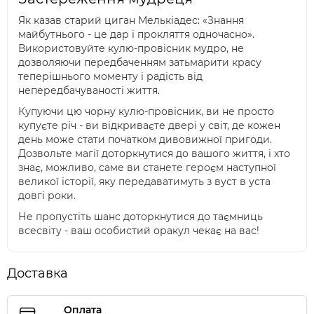
Як казав старий циган Мелькіадес: «Знання
майбутнього - це дар і прокляття одночасно».
Використовуйте кулю-провісник мудро, не
дозволяючи передбаченням затьмарити красу
теперішнього моменту і радість від
непередбачуваності життя.
Купуючи цю чорну кулю-провісник, ви не просто
купуєте річ - ви відкриваєте двері у світ, де кожен
день може стати початком дивовижної пригоди.
Дозвольте магії доторкнутися до вашого життя, і хто
знає, можливо, саме ви станете героєм наступної
великої історії, яку передаватимуть з вуст в уста
довгі роки.
Не пропустіть шанс доторкнутися до таємниць
всесвіту - ваш особистий оракул чекає на вас!
Доставка
Оплата