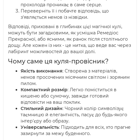
прохолода проникає в саме серце.
Переверніть її і побачте відповідь, що
з'являється немов із нізвідки.
Відповіді, приховані в глибинах цієї магічної кулі,
можуть бути загадковими, як усмішка Ремедіос
Прекрасної, або ясними, як ранок після столітнього
дощу. Але кожен із них - це нитка, що веде вас через
лабіринт можливостей до вашої долі.
Чому саме ця куля-провісник?
Якість виконання
: Створена з матеріалів,
немов просочених місячним світлом і зоряним
пилом.
Компактний розмір
: Легко поміститься в
кишеню або сумочку, завжди готовий
відповісти на ваш поклик.
Стильний дизайн
: Чорний колір символізує
таємницю й елегантність, пасує до будь-якого
інтер'єру або образу.
Універсальність
: Підходить для всіх, хто прагне
зазирнути за межу буденного.