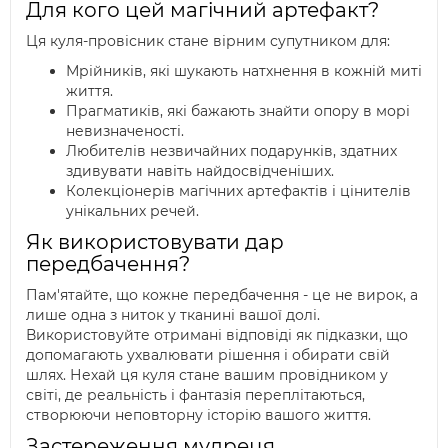
Для кого цей магічний артефакт?
Ця куля-провісник стане вірним супутником для:
Мрійників, які шукають натхнення в кожній миті
життя.
Прагматиків, які бажають знайти опору в морі
невизначеності.
Любителів незвичайних подарунків, здатних
здивувати навіть найдосвідченіших.
Колекціонерів магічних артефактів і цінителів
унікальних речей.
Як використовувати дар
передбачення?
Пам'ятайте, що кожне передбачення - це не вирок, а
лише одна з ниток у тканині вашої долі.
Використовуйте отримані відповіді як підказки, що
допомагають ухвалювати рішення і обирати свій
шлях. Нехай ця куля стане вашим провідником у
світі, де реальність і фантазія переплітаються,
створюючи неповторну історію вашого життя.
Застереження мудреця