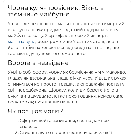
Чорна куля-провісник: Вікно в
таємниче майбутнє
У світі, де реальність і магія сплітаються в химерний
візерунок, існує предмет, здатний відкрити завісу
майбутнього. Цей артефакт, відомий як чорна
магічна куля
, розміром лише 7 сантиметрів, але в
його глибинах ховаються відповіді на питання, що
терзають душу кожного смертного.
Ворота в незвідане
Уявіть собі сферу, чорну як безмісячна ніч у Макондо,
гладку як дзеркальна гладь річки часу. У ваших руках
опиняється не просто іграшка, а справжній портал у
світ передбачень. Щоразу, коли ви берете його в
руки, ви відчуваєте легке поколювання, немов сама
доля торкається ваших пальців.
Як працює магія?
Сформулюйте запитання, яке не дає вам
спокою.
Стисніть кулю в долонях, відчуваючи, як її