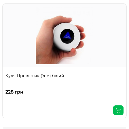
Куля Провісник (7см) білий
228 грн