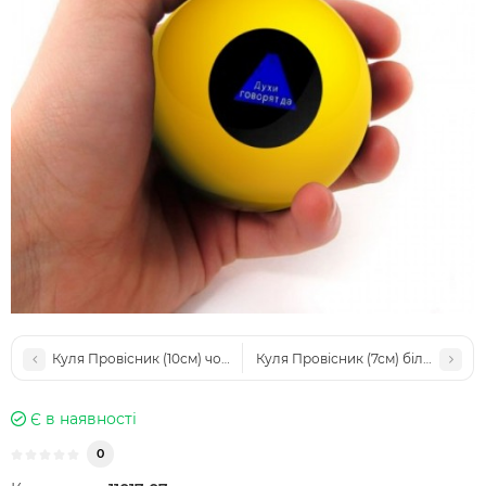
Куля Провісник (10см) чорний (рус)
Куля Провісник (7см) білий
Є в наявності
0