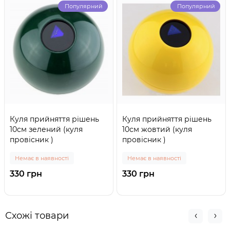
Популярний
Популярний
Куля прийняття рішень
Куля прийняття рішень
10см зелений (куля
10см жовтий (куля
провісник )
провісник )
Немає в наявності
Немає в наявності
330 грн
330 грн
Схожі товари