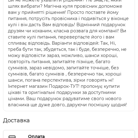
Ви не можете ухвалити рішення? Не знаєте, який
шлях вибрати? Магічна куля провісник допоможе
вам у прийнятті рішення! Просто поставте йому
питання, потрусіть провісника і подивіться у віконце
кулі і він дасть Вам відповідь! Відмінний подарунок
друзям чи коханим, класна розвага для компанії! Ви
ставите кулі питання, перевертаєте його і вам
спливає відповідь. Варіанти відповідей: Так, Ні,
треба бути так, збудеться, так і буде, безперечно, не
можу відповісти зараз, можливо, шанси хороші,
повторіть питання, запитайте пізніше, багато
сумнівів, зараз невідомо, запитайте точніше, без
сумнівів, багато сумнівів , безперечно так, хороші
шанси, погана перспектива, зірки говорять ні!
Інтернет магазин Подарок-ТУТ! пропонує купити
цікаві та оригінальні подарунки за доступними
цінами. Ваш подарунок радуватиме свого нового
власника ще дуже довго, даруючи посмішку щодня!
Доставка
Оплата