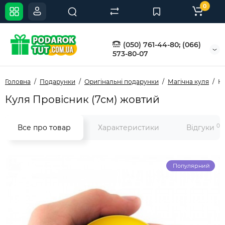
0
(050) 761-44-80; (066)
573-80-07
Головна
Подарунки
Оригінальні подарунки
Магічна куля
Ку
Куля Провісник (7см) жовтий
0
Все про товар
Характеристики
Відгуки
Популярний