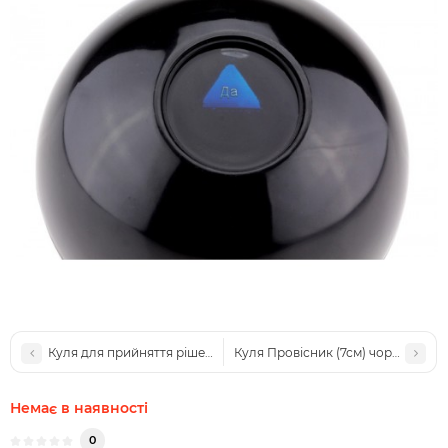
Куля для прийняття рішень синя 7см ( куля провісник )
Куля Провісник (7см) чорний
Немає в наявності
0