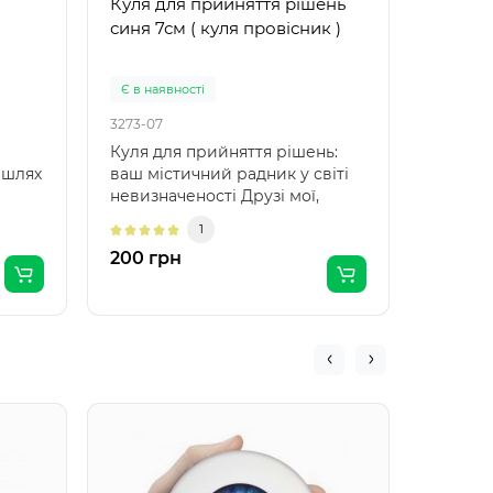
Куля для прийняття рішень
Куля д
синя 7см ( куля провісник )
10см. 
)
Є в наявності
Немає в
3273-07
3405-01
Куля для прийняття рішень:
Куля д
 шлях
ваш містичний радник у світі
середні
невизначеності Друзі мої,
провісн
 п..
дозвольте предс..
1
200 грн
330 гр
Куля П