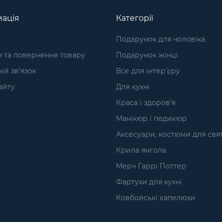
ація
Категорії
Подарунок для чоловіка
я та повернення товару
Подарунок жінці
ій зв’язок
Все для інтер'єру
айту
Для кухні
Краса і здоров'я
Манікюр і педикюр
Аксесуари, костюми для свя
Крила янгола
Мерч Гаррі Поттер
Фартухи для кухні
Ковбойські капелюхи