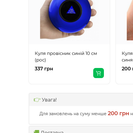
Куля провісник синій 10 см
Куля
(рос)
синя
337 грн
200 
👉
Увага!
200 грн
Для замовлень на суму менше
н
🚚
Доставка