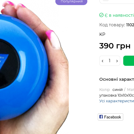
Популярний
Є в наявності
Код товару:
110
KP
390 грн
Основні харак
Колір
синій
Мат
упаковка 10х10х10
Усі характерист
Facebook