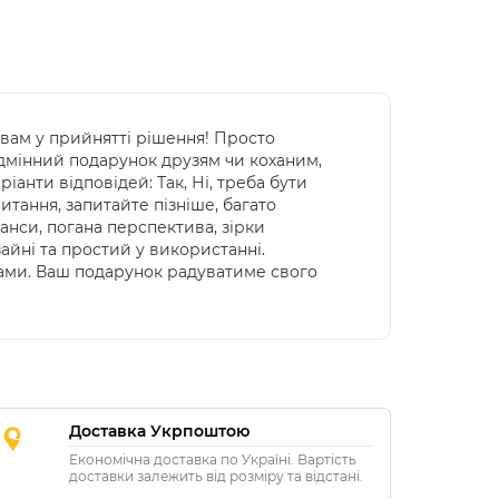
вам у прийнятті рішення! Просто
 Відмінний подарунок друзям чи коханим,
іанти відповідей: Так, Ні, треба бути
питання, запитайте пізніше, багато
шанси, погана перспектива, зірки
йні та простий у використанні.
нами. Ваш подарунок радуватиме свого
Доставка Укрпоштою
Економічна доставка по Україні. Вартість
доставки залежить від розміру та відстані.