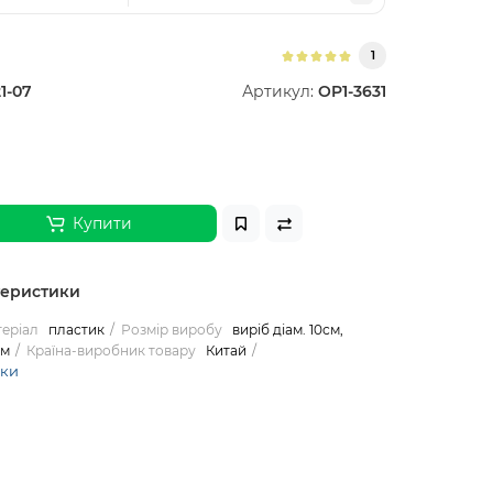
1
21-07
Артикул:
OP1-3631
Купити
теристики
еріал
пластик
Розмір виробу
виріб діам. 10см,
см
Країна-виробник товару
Китай
ики