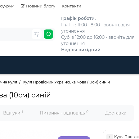
оу-рум
Новини блогу
Контакти
Графік роботи:
Пн-Пт: 11:00–18:00 - звоніть для
уточнення
Суб. з 12:00 до 16:00 - звоніть для
уточнення
Неділя вихідний
ічна куля
Куля Провісник Українська мова (10см) синій
а (10см) синій
1
0
Відгуки
Питання - відповідь
Доставка
Куля Провіс