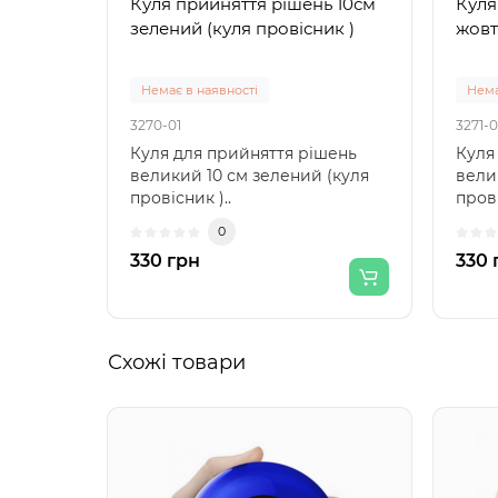
Куля прийняття рішень 10см
Куля
зелений (куля провісник )
жовт
Немає в наявності
Нема
3270-01
3271-0
Куля для прийняття рішень
Куля
великий 10 см зелений (куля
вели
провісник )..
прові
0
330 грн
330 
Схожі товари