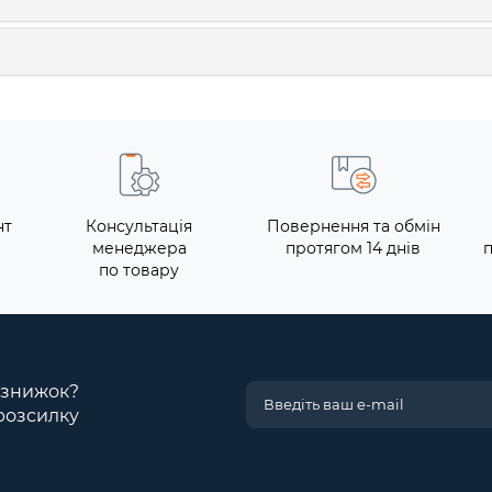
нт
Консультація
Повернення та обмін
менеджера
протягом 14 днів
по товару
і знижок?
розсилку