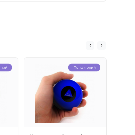
рний
Популярний