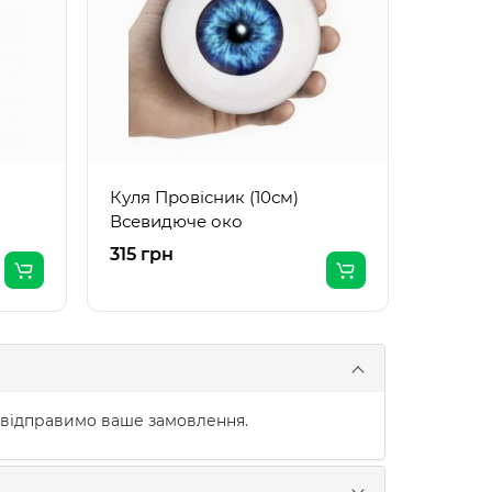
чорний
Куля Провісник (10см)
Всевидюче око
315 грн
360 гр
 відправимо ваше замовлення.