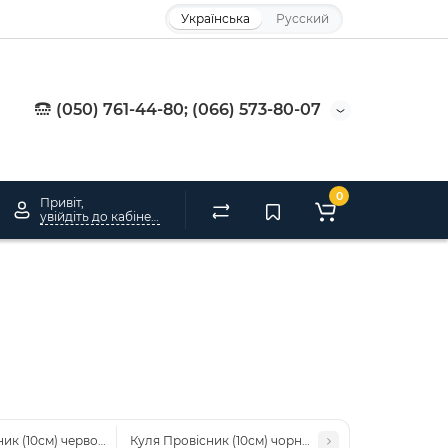
Українська
Русский
(050) 761-44-80; (066) 573-80-07
0
Привіт,
увійдіть до кабінету
ник (10см) червоний
Куля Провісник (10см) чорний (англ)