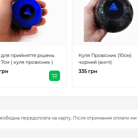
 для прийняття рішень
Куля Провісник (10см)
 7см ( куля провісник )
чорний (англ)
грн
335 грн
еобхідна передоплата на карту. Після отримання оплати ми