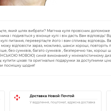
єте, який шлях вибрати? Магічна куля провісник допоможе 
ника і подивіться у віконце кулі і він дасть Вам відповідь!
кулі питання, перевертаєте його і вам спливає відповідь. Вар
не можу відповісти зараз, можливо, шанси хороші, повторіть 
іше, без сумнівів, багато сумнівів , безперечно так, хороші 
РАЇНСЬКОЮ МОВОЮ) синій виконаний у мінімалістичному диза
є купити цікаві та оригінальні подарунки за доступними ці
чи посмішку щодня!
Доставка Новой Почтой
У відділення, поштомат, адресна доставка