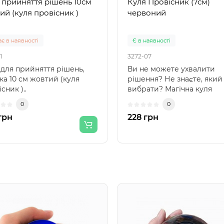
 прийняття рішень 10см
Куля Провісник (7см)
ий (куля провісник )
червоний
є в наявності
Є в наявності
1
3272-07
 для прийняття рішень,
Ви не можете ухвалити
ка 10 см жовтий (куля
рішення? Не знаєте, який
сник )..
вибрати? Магічна куля
провісник допоможе вам у
0
0
грн
228 грн