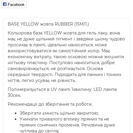
Facebook
BASE YELLOW жовта RUBBER (15МЛ.)
Кольорова база YELLOW жовта для гель лаку, вона
має не дуже щільний пігмент і завдяки цьому чудово
просихає в лампі, ідеально наноситься, може
використовуватися як самостійний колір. Має
економічну витрату, такою основою можна зміцнити
нігтьову пластину. Поступово наноситься, добре
самовирівнюється, не розтікається. Основа
середньої твердості. Підходить для ламких і тонких
нігтів, легко усуває не рівність.
Полімеризується в UV лампі 1хвилину. LED лампа
30сек.
Рекомендації до зберігання та роботи.
Зберігати ємність щільно закритою;
Уникати тривалого впливу прямих та не
прямих сонячних променів. Речовина дуже
чутлива до світла;