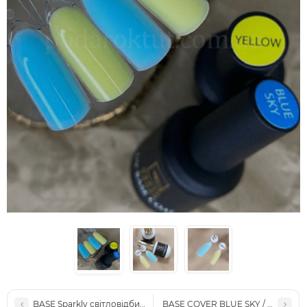
BASE Sparkly світловідбиваюча RUBBER (15МЛ.)
BASE COVER BLUE SKY / База RUB