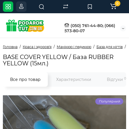
0
(050) 761-44-80; (066)
573-80-07
Головна
Краса і здоров'я
Манікюр і педикюр
База для нігтів
BASE COVER YELLOW / База RUBBER
YELLOW (15мл.)
0
Все про товар
Характеристики
Відгуки
Популярний