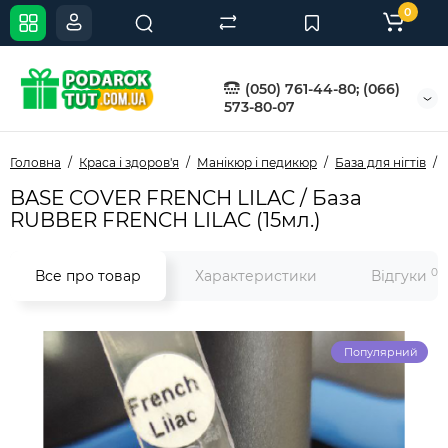
0
(050) 761-44-80; (066)
573-80-07
Головна
Краса і здоров'я
Манікюр і педикюр
База для нігтів
BASE COVER FRENCH LILAC / База
RUBBER FRENCH LILAC (15мл.)
0
Все про товар
Характеристики
Відгуки
Популярний