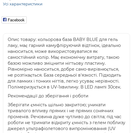
Усі характеристики
Facebook
Опис товару: кольорова база BABY BLUE для гель
лаку, має гарний камуфліруючий відтінок, ідеально
наноситься, може використовуватися як
самостійний колір. Має економічну витрату, такою
базою можливо зміцнити нігтьову пластину.
Рівномірно наноситься, добре само-вирівнюється,
не розтікається. База середньої в'язкості. Підходить
для ламких і тонких нігтів, легко усуває нерівності.
Полімеризується в UV-1хвилину. В LED лампі 30сек.
Рекомендації до зберігання і роботи
Зберігати ємність щільно закритою; уникати
тривалого впливу прямих і не прямих сонячних
променів. Речовина дуже чутливо до світла; під час
роботи не тримати відкриту ємність з гелем поблизу
джерел ультрафіолетового випромінювання (UV