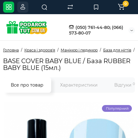
0
(050) 761-44-80; (066)
573-80-07
Головна
Краса і здоров'я
Манікюр і педикюр
База для нігтів
BASE COVER BABY BLUE / База RUBBER
BABY BLUE (15мл.)
0
Все про товар
Характеристики
Відгуки
Популярний