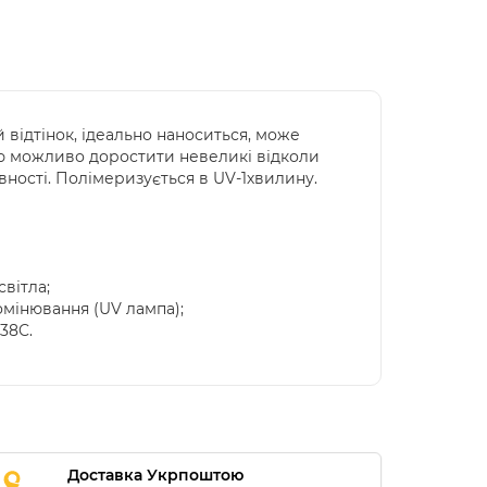
відтінок, ідеально наноситься, може
ою можливо доростити невеликі відколи
рівності. Полімеризується в UV-1хвилину.
вітла;
омінювання (UV лампа);
38C.
Доставка Укрпоштою