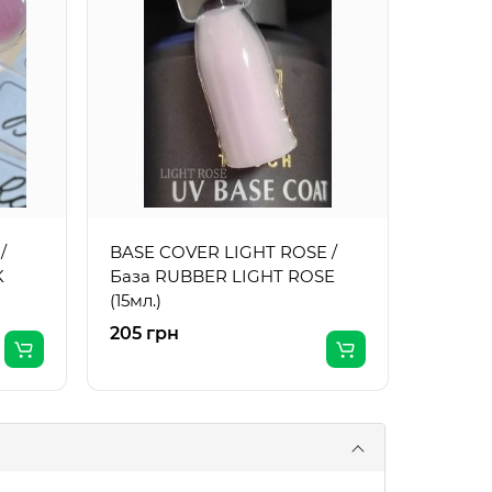
BASE C
База 
(15мл.)
/
BASE COVER LIGHT ROSE /
K
База RUBBER LIGHT ROSE
(15мл.)
205 грн
208 гр