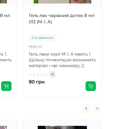
 8 мл
Гель лак чарівний дотик 8 мл
Гель л
013 (M. I. A)
010 (M. 
Є в наявності
Є в ная
9590-01
9591-01
ь 1.
Гель лаки серії M. I. A мають 1.
Опис то
омить
Щільну пігментацію-економить
I. A ма
.
матеріал і час манікюру; 2.
пігмен
Рівно на..
матеріа
0
90 грн
90 грн