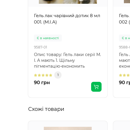
Гель лак чарівний дотик 8 мл
Гель
001. (M.I.A)
002 (
Є в наявності
Є в 
9587-01
9588-
Опис товару: Гель лаки серії M.
Гель 
I. A мають 1. Щільну
мают
пігментацію-економить
екон
матеріал і час манікюр..
манік
1
90 грн
90 г
Схожі товари