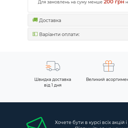
200 грн
Для замовлень на суму менше
н
🚚
Доставка
💵
Варіанти оплати:
Швидка доставка
Великий асортиме
від 1 дня
Хочете бути в курсі всіх акцій 