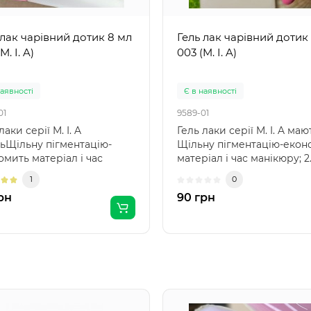
 лак чарівний дотик 8 мл
Гель лак чарівний дотик
M. I. A)
003 (M. I. A)
наявності
Є в наявності
01
9589-01
лаки серії M. I. A
Гель лаки серії M. I. A мают
ьЩільну пігментацію-
Щільну пігментацію-екон
омить матеріал і час
матеріал і час манікюру; 2
юру; Рівно нано..
Рівно ..
1
0
рн
90 грн