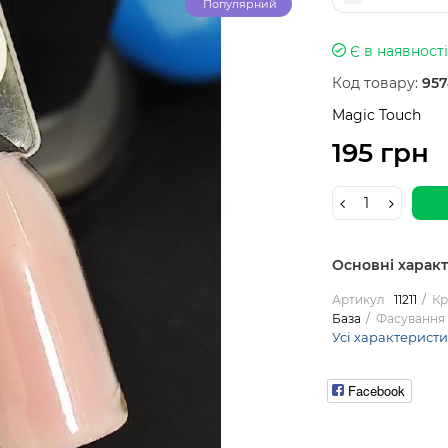
Популярний
Є в наявності
Код товару:
957
Magic Touch
195 грн
Основні харак
Артикул
11211
Кр
База
Фасування
Усі характерист
Facebook