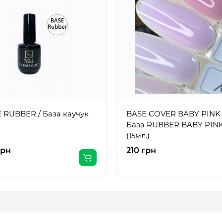
 RUBBER / База каучук
BASE COVER BABY PINK 
База RUBBER BABY PIN
(15мл.)
грн
210 грн