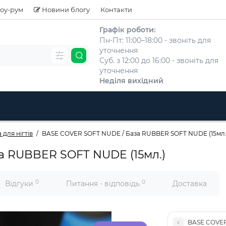
оу-рум
Новини блогу
Контакти
Графік роботи:
Пн-Пт: 11:00–18:00 - звоніть для
уточнення
Суб. з 12:00 до 16:00 - звоніть для
уточнення
Неділя вихідний
 для нігтів
BASE COVER SOFT NUDE / База RUBBER SOFT NUDE (15мл.
а RUBBER SOFT NUDE (15мл.)
0
0
Відгуки
Питання - відповідь
Доставка
BASE COVER 