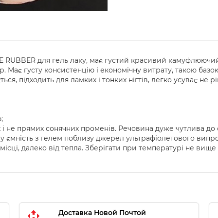
 RUBBER для гель лаку, має густий красивий камуфлюючий 
р. Має густу консистенцію і економічну витрату, такою баз
ться, підходить для ламких і тонких нігтів, легко усуває не 
;
і не прямих сонячних променів. Речовина дуже чутлива до с
ту ємність з гелем поблизу джерел ультрафіолетового випр
місці, далеко від тепла. Зберігати при температурі не вище 
Доставка Новой Почтой