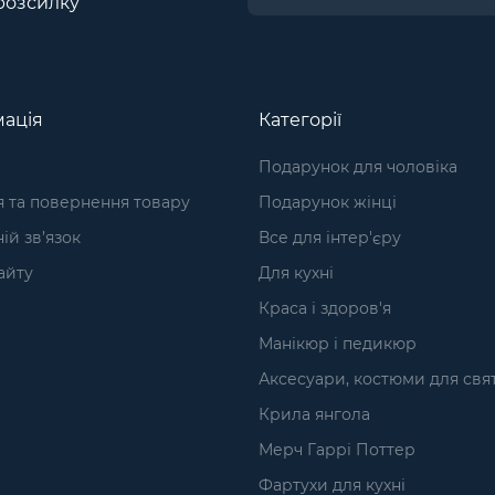
розсилку
ація
Категорії
Подарунок для чоловіка
я та повернення товару
Подарунок жінці
ій зв’язок
Все для інтер'єру
айту
Для кухні
Краса і здоров'я
Манікюр і педикюр
Аксесуари, костюми для свя
Крила янгола
Мерч Гаррі Поттер
Фартухи для кухні