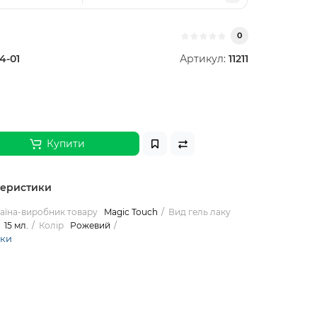
0
4-01
Артикул:
11211
Купити
теристики
аїна-виробник товару
Magic Touch
Вид гель лаку
15 мл.
Колір
Рожевий
ики