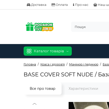
Доставка
Оплата
Про нас
Наш ш
Каталог товарів
Головна
Краса і здоров'я
Манікюр і педикюр
База
BASE COVER SOFT NUDE / Баз
Все про товар
Характеристики