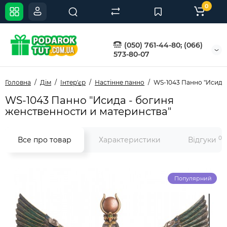
0
(050) 761-44-80; (066)
573-80-07
Головна
Дім
Інтер'єр
Настінне панно
WS-1043 Панно "Исида 
WS-1043 Панно "Исида - богиня
женственности и материнства"
0
Все про товар
Характеристики
Відгуки
Популярний