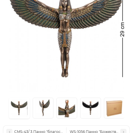
CMS-43/ 3 Панно "благословення" (Pavone)
WS-1056 Панно "Божественное М