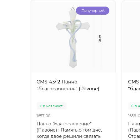
Популярний
CMS-43/ 2 Панно
CMS-
"благословення" (Pavone)
"бла
Є в наявності
Є в 
1657-08
1658-
Панно "Благословение"
Панн
(Павоне) ; Память о том дне,
(Пав
когда двое решили связать
Стра