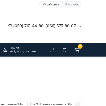
Українська
Русский
(050) 761-44-80; (066) 573-80-07
0
Привіт,
увійдіть до кабінету
о настенное "Морской конек"
BS-195 Панно настенное "Рыба" ср.