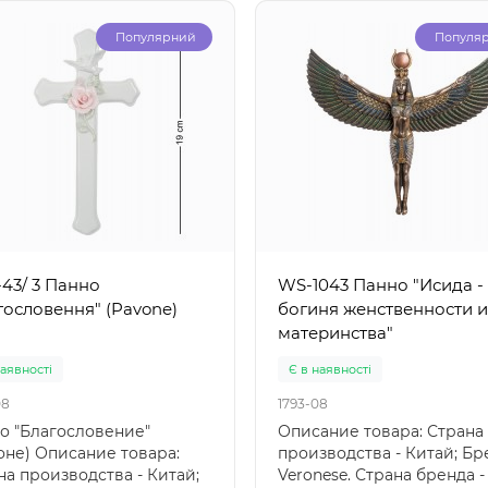
Популярний
Популя
43/ 3 Панно
WS-1043 Панно "Исида -
гословення" (Pavone)
богиня женственности и
материнства"
наявності
Є в наявності
08
1793-08
о "Благословение"
Описание товара: Страна
оне) Описание товара:
производства - Китай; Бр
на производства - Китай;
Veronese. Страна бренда -