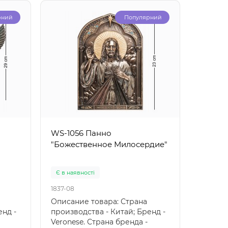
рний
Популярний
WS-1056 Панно
WS-865
"Божественное Милосердие"
стімпа
Є в наявності
Немає в
1837-08
1846-01
Описание товара: Страна
WS-865
енд -
производства - Китай; Бренд -
"Сова" 
Veronese. Страна бренда -
Виробни