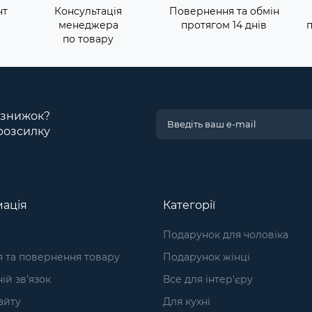
нт
Консультація
Повернення та обмін
менеджера
протягом 14 днів
по товару
і знижок?
розсилку
ація
Категорії
Подарунок для чоловіка
я та повернення товару
Подарунок жінці
ій зв’язок
Все для інтер'єру
айту
Для кухні