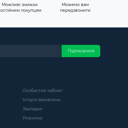
Можливі знижки
Можемо вам
постійним покупцям
передзвонити
Підписатися
Особистий кабінет
Історія замовлень
Закладки
Розсилка