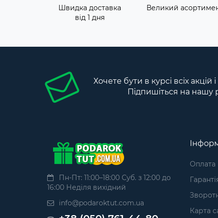
Швидка доставка
Великий асортиме
від 1 дня
Хочете бути в курсі всіх акцій 
Підпишіться на нашу 
Інформ
Оплата
Пн-Пт: 11:00–18:00 Суб. з 12:00 до
Гаранті
16:00 Неділя вихідний
Зворотн
info@podaroktut.com.ua
Карта с