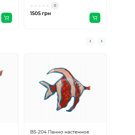
Гонконг; Комплек..
Ltd. (Та
0
1505 грн
2579 г
BS-203
"Рыба"
BS-204 Панно настенное