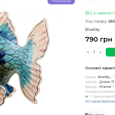
Популярний
Є в наявності
Код товару:
253
BlueSky
790 грн
Основні харак
Бренд
BlueSky
виробу
Длина: 17 
бренду
Италия
Розміри упаковки
кг.
Країна-вироб
Усі характерист
Facebook