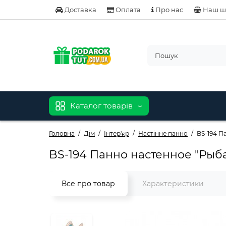
Доставка
Оплата
Про нас
Наш ш
Каталог товарів
Головна
Дім
Інтер'єр
Настінне панно
BS-194 П
BS-194 Панно настенное "Рыба
Все про товар
Характеристики