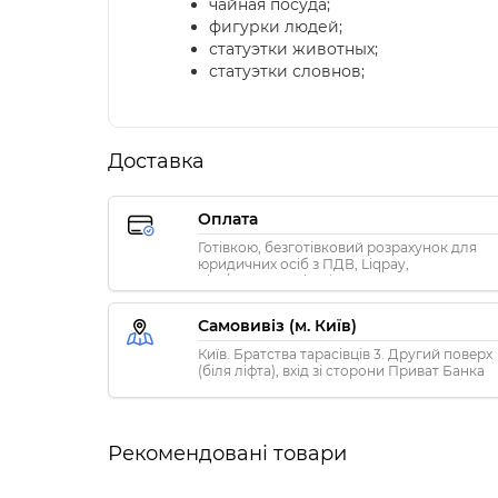
чайная посуда;
фигурки людей;
статуэтки животных;
статуэтки словнов;
Доставка
Оплата
Готівкою, безготівковий розрахунок для
юридичних осіб з ПДВ, Liqpay,
Visa/MasterCard, Privat24
Самовивіз (м. Київ)
Київ. Братства тарасівців 3. Другий поверх
(біля ліфта), вхід зі сторони Приват Банка
Рекомендовані товари