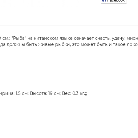
9 см.; "Рыба" на китайском языке означает счасть, удачу, мн
да должны быть живые рыбки, это может быть и такое ярко
на: 1.5 см; Высота: 19 см; Вес: 0.3 кг.;;