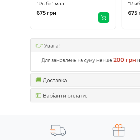
"Рыба" мал.
"Рыб
675 грн
675 
👉
Увага!
200 грн
Для замовлень на суму менше
н
🚚
Доставка
💵
Варіанти оплати: