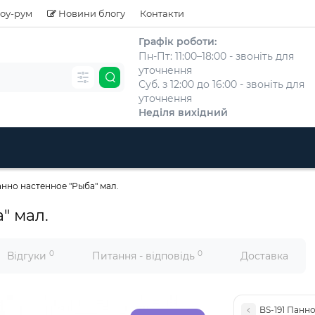
оу-рум
Новини блогу
Контакти
Графік роботи:
Пн-Пт: 11:00–18:00 - звоніть для
уточнення
Суб. з 12:00 до 16:00 - звоніть для
уточнення
Неділя вихідний
анно настенное "Рыба" мал.
" мал.
0
0
Відгуки
Питання - відповідь
Доставка
BS-191 Панн