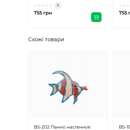
собственные судьбы в о..
Стран
0
755 грн
755 
Схожі товари
BS-202 Панно настенное
BS-1