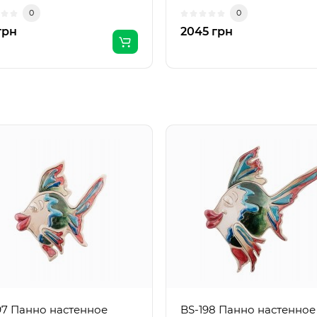
а бренда - Итал..
Гонконг; Комплек..
0
0
грн
2045 грн
97 Панно настенное
BS-198 Панно настенное