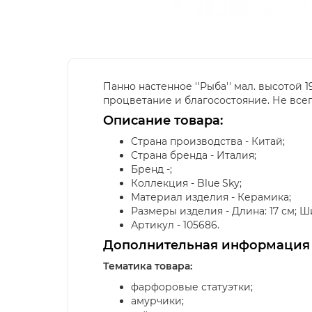
Панно настенное ''Рыба'' мал. высотой 1
процветание и благосостояние. Не всег
Описание товара:
Страна производства - Китай;
Страна бренда - Италия;
Бренд -;
Коллекция - Blue Sky;
Материал изделия - Керамика;
Размеры изделия - Длина: 17 см; Шири
Артикул - 105686.
Дополнительная информация
Тематика товара:
фарфоровые статуэтки;
амурчики;