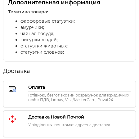
Дополнительная информация
Тематика товара:
фарфоровые статуэтки;
амурчики;
чайная посуда;
фигурки людей;
статуэтки животных;
статуэтки словнов;
Доставка
Оплата
Готівкою, безготівковий розрахунок для юридичних
осіб з ПДВ, Liqpay, Visa/MasterCard, Privat24
Доставка Новой Почтой
У відділення, поштомат, адресна доставка