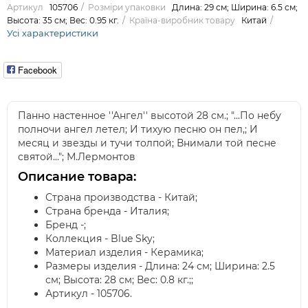
Артикул
105706
Розміри упаковки
Длина: 29 см; Ширина: 6.5 см;
Высота: 35 см; Вес: 0.95 кг.
Країна-виробник товару
Китай
Усі характеристики
Facebook
Панно настенное ''Ангел'' высотой 28 см.; "...По небу
полночи ангел летел; И тихую песню он пел,; И
месяц и звезды и тучи толпой; Внимали той песне
святой..."; М.Лермонтов
Описание товара:
Страна производства - Китай;
Страна бренда - Италия;
Бренд -;
Коллекция - Blue Sky;
Материал изделия - Керамика;
Размеры изделия - Длина: 24 см; Ширина: 2.5
см; Высота: 28 см; Вес: 0.8 кг.;;
Артикул - 105706.