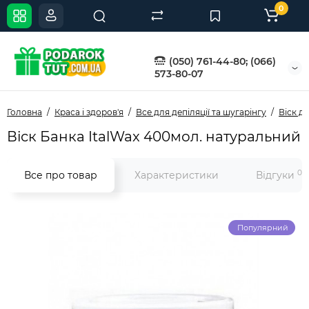
0
(050) 761-44-80; (066)
573-80-07
Головна
Краса і здоров'я
Все для депіляції та шугарінгу
Віск дл
Віск Банка ItalWax 400мол. натуральний
0
Все про товар
Характеристики
Відгуки
Популярний