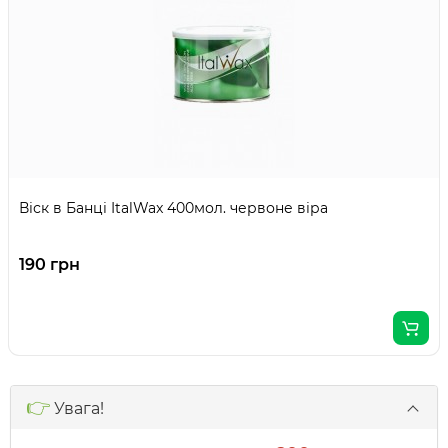
Віск в Банці ItalWax 400мол. червоне віра
190 грн
👉
Увага!