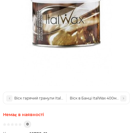
Віск гарячий гранули ItalWax Silver 100гр. Італія
Віск в Банці ItalWax 400мол. цинк
Немає в наявності
0