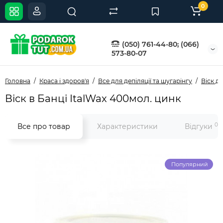
0
(050) 761-44-80; (066)
573-80-07
Головна
Краса і здоров'я
Все для депіляції та шугарінгу
Віск дл
Віск в Банці ItalWax 400мол. цинк
0
Все про товар
Характеристики
Відгуки
Популярний