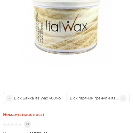
Віск Банка ItalWax 400мол. натуральний
Віск гарячий гранули ItalWax Азуле
Немає в наявності
0