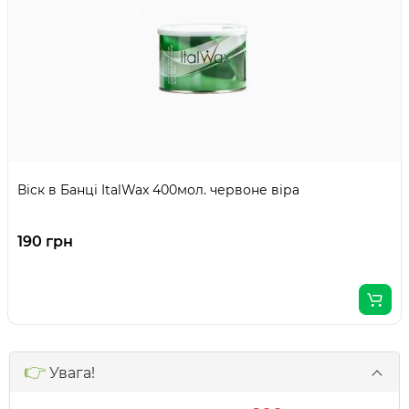
Віск в Банці ItalWax 400мол. червоне віра
190 грн
👉
Увага!