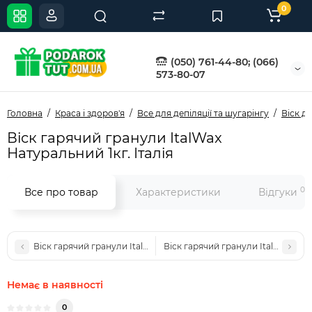
0
(050) 761-44-80; (066)
573-80-07
Головна
Краса і здоров'я
Все для депіляції та шугарінгу
Віск дл
Віск гарячий гранули ItalWax
Натуральний 1кг. Італія
0
Все про товар
Характеристики
Відгуки
Віск гарячий гранули ItalWax Натуральний 100гр. Італія
Віск гарячий гранули ItalWax Азул
Немає в наявності
0