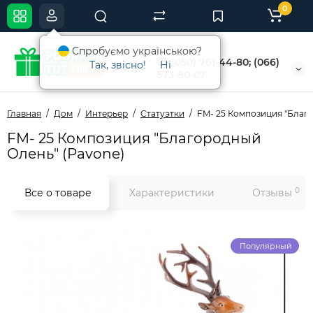
0
Спробуємо українською?
(050) 761-44-80; (066)
Так, звісно!
Ні
573-80-07
Главная
Дом
Интерьер
Статуэтки
FM- 25 Композиция "Благ
FM- 25 Композиция "Благородный
Олень" (Pavone)
0
Все о товаре
Характеристики
Отзывы
Популярный