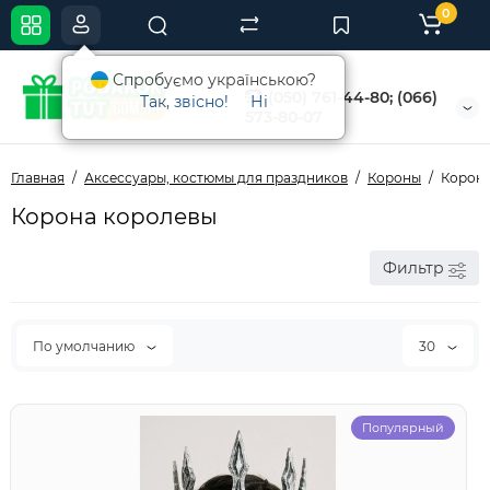
0
Спробуємо українською?
(050) 761-44-80; (066)
Так, звісно!
Ні
573-80-07
Главная
Аксессуары, костюмы для праздников
Короны
Корона
Корона королевы
Фильтр
По умолчанию
30
Популярный