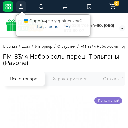
0
Спробуємо українською?
(050) 761-44-80; (066)
Так, звісно!
Ні
573-80-07
Главная
Дом
Интерьер
Статуэтки
FM-83/ 4 Набор соль-пере
FM-83/ 4 Набор соль-перец "Тюльпаны"
(Pavone)
0
Все о товаре
Характеристики
Отзывы
Популярный