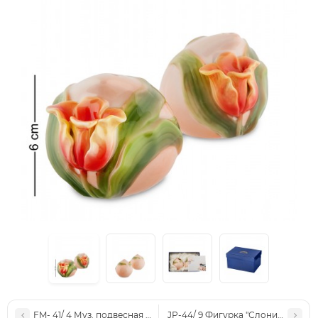
FM- 41/ 4 Муз. подвесная фигурка "Канарейка" (Pavone)
JP-44/ 9 Фигурка "Слоник" (Pavon