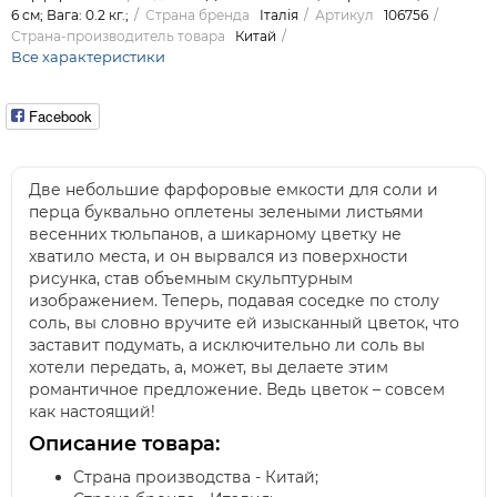
6 см; Вага: 0.2 кг.;
Страна бренда
Італія
Артикул
106756
Страна-производитель товара
Китай
Все характеристики
Facebook
Две небольшие фарфоровые емкости для соли и
перца буквально оплетены зелеными листьями
весенних тюльпанов, а шикарному цветку не
хватило места, и он вырвался из поверхности
рисунка, став объемным скульптурным
изображением. Теперь, подавая соседке по столу
соль, вы словно вручите ей изысканный цветок, что
заставит подумать, а исключительно ли соль вы
хотели передать, а, может, вы делаете этим
романтичное предложение. Ведь цветок – совсем
как настоящий!
Описание товара:
Страна производства - Китай;