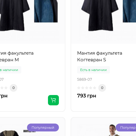
ия факультета
Мантия факультета
евран M
Когтевран S
 в наличии
Есть в наличии
07
5869-07
0
0
грн
793 грн
Популярный
Популя