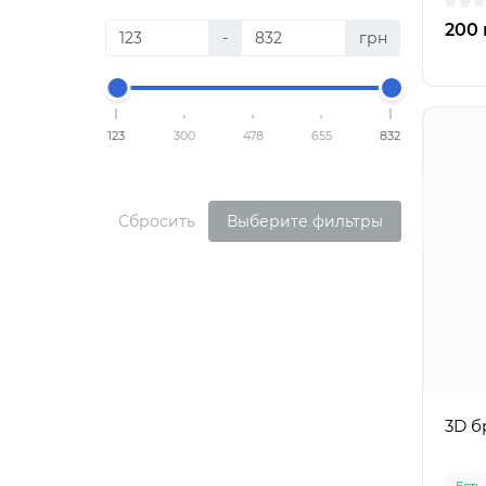
200 
-
грн
123
300
478
655
832
Сбросить
Выберите фильтры
3D б
Есть