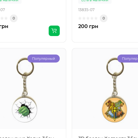
-07
13835-07
0
0
грн
200 грн
Популярный
Популя