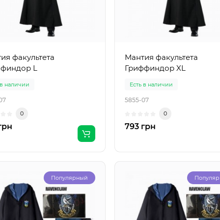
ия факультета
Мантия факультета
финдор L
Гриффиндор XL
 в наличии
Есть в наличии
07
5855-07
0
0
грн
793 грн
Популярный
Популя