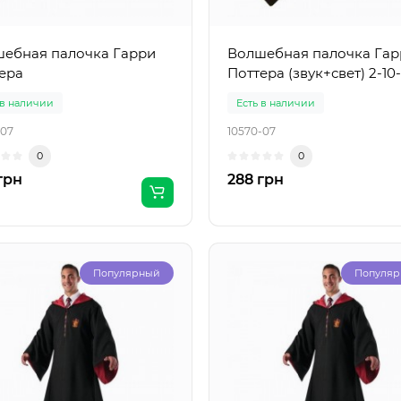
ебная палочка Гарри
Волшебная палочка Гар
ера
Поттера (звук+свет) 2-10
 в наличии
Есть в наличии
-07
10570-07
0
0
грн
288 грн
Популярный
Популя