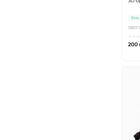
3D б
Есть
13817-
200 