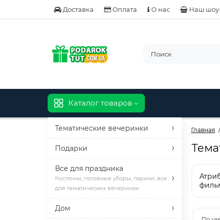
Доставка
Оплата
О нас
Наш шоу
Каталог товаров
Тематические вечеринки
Главная
Тема
Подарки
Все для праздника
Атриб
Костюмы, головные уборы, парики, все
филь
для тематических вечеринок
Дом
По у