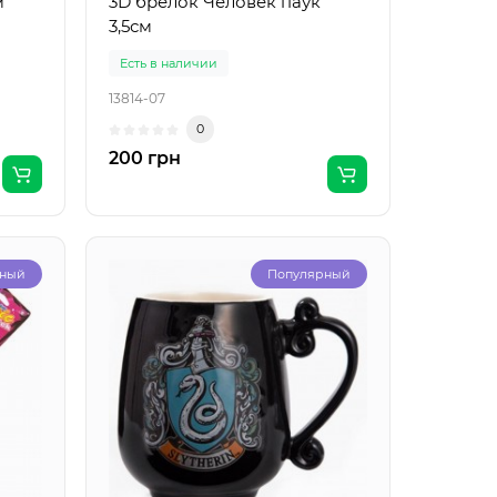
м
3D брелок Человек паук
3,5см
Есть в наличии
13814-07
0
200 грн
рный
Популярный