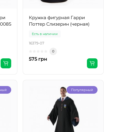
ри
Кружка фигурная Гарри
-0085
Поттер Слизерин (черная)
Есть в наличии
16379-07
0
575 грн
рный
Популярный