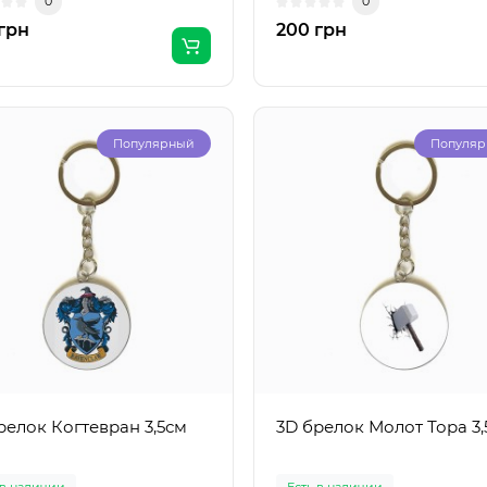
0
0
грн
200 грн
Популярный
Популя
релок Когтевран 3,5см
3D брелок Молот Тора 3,
 в наличии
Есть в наличии