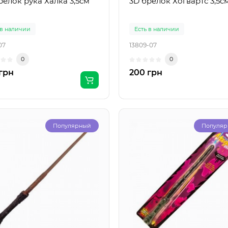
релок рука Халка 3,5см
3D брелок Хогвартс 3,5с
 в наличии
Есть в наличии
07
13809-07
0
0
грн
200 грн
Популярный
Популя