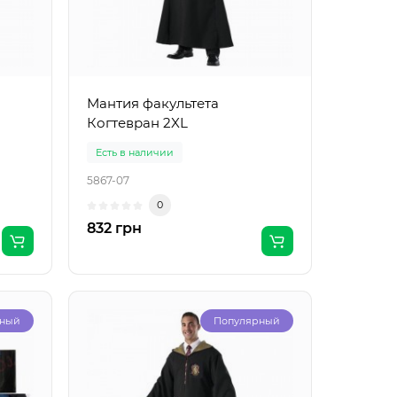
Мантия факультета
Когтевран 2XL
Есть в наличии
5867-07
0
832 грн
рный
Популярный