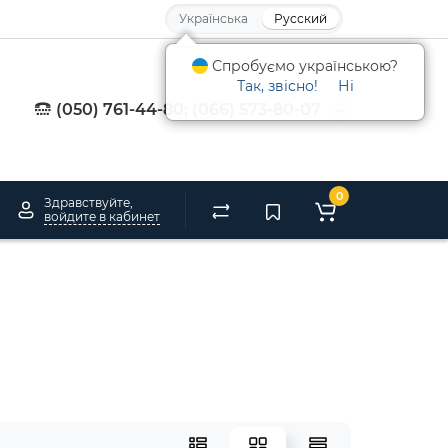
Українська
Русский
Спробуємо українською?
Так, звісно!
Ні
(050) 761-44-80; (066) 573-80-07
0
Здравствуйте,
войдите в кабинет