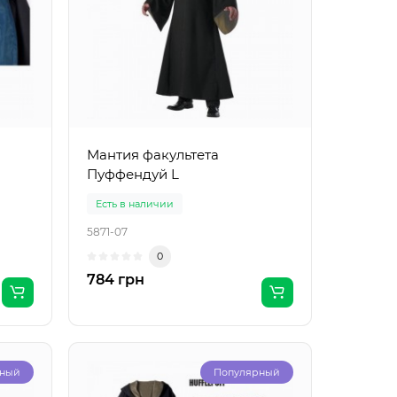
Мантия факультета
Пуффендуй L
Есть в наличии
5871-07
0
784 грн
рный
Популярный