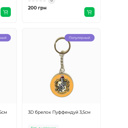
0
200 грн
рный
Популярный
5см
3D брелок Пуффендуй 3,5см
Есть в наличии