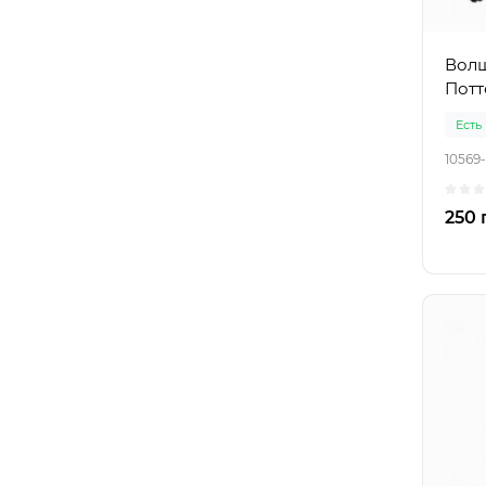
Волш
Потт
Есть
10569
250 