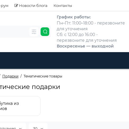
-рум
Новости блога
Контакты
График работы:
Пн–Пт: 11:00–18:00 - перезвоните
для уточнения
Сб: с 12:00 до 16:00 -
перезвоните для уточнения
Воскресенье — выходной
Подарки
Тематические товары
тические подарки
утика из
мов
молчанию
30