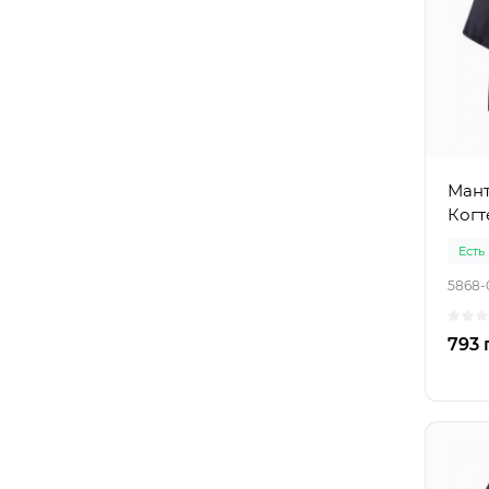
Мант
Когт
Есть
5868-
793 