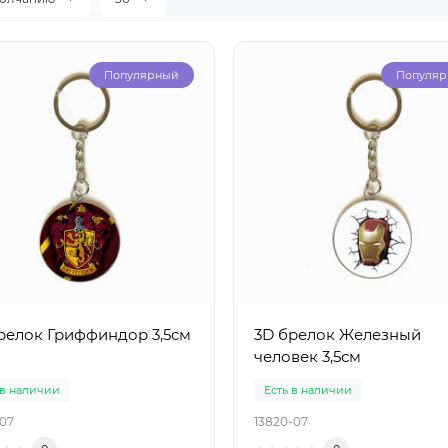
Популярный
Популя
релок Гриффиндор 3,5см
3D брелок Железный
человек 3,5см
 в наличии
Есть в наличии
-07
13820-07