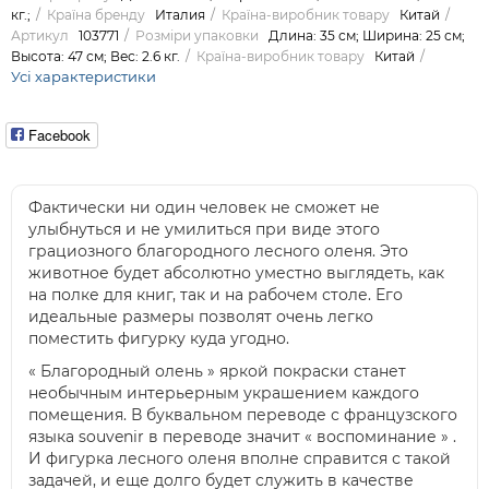
кг.;
Країна бренду
Италия
Країна-виробник товару
Китай
Артикул
103771
Розміри упаковки
Длина: 35 см; Ширина: 25 см;
Высота: 47 см; Вес: 2.6 кг.
Країна-виробник товару
Китай
Усі характеристики
Facebook
Фактически ни один человек не сможет не
улыбнуться и не умилиться при виде этого
грациозного благородного лесного оленя. Это
животное будет абсолютно уместно выглядеть, как
на полке для книг, так и на рабочем столе. Его
идеальные размеры позволят очень легко
поместить фигурку куда угодно.
« Благородный олень » яркой покраски станет
необычным интерьерным украшением каждого
помещения. В буквальном переводе с французского
языка souvenir в переводе значит « воспоминание » .
И фигурка лесного оленя вполне справится с такой
задачей, и еще долго будет служить в качестве