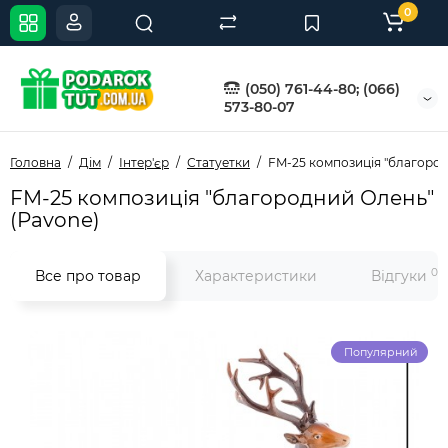
0
(050) 761-44-80; (066)
573-80-07
Головна
Дім
Інтер'єр
Статуетки
FM-25 композиція "благород
FM-25 композиція "благородний Олень"
(Pavone)
0
Все про товар
Характеристики
Відгуки
Популярний