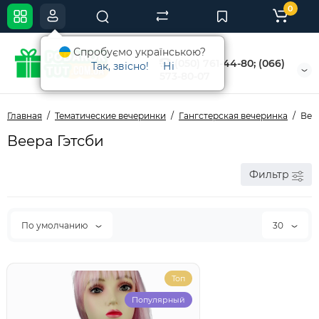
0
Спробуємо українською?
(050) 761-44-80; (066)
Так, звісно!
Ні
573-80-07
Главная
Тематические вечеринки
Гангстерская вечеринка
Вее
Веера Гэтсби
Фильтр
По умолчанию
30
Топ
Популярный