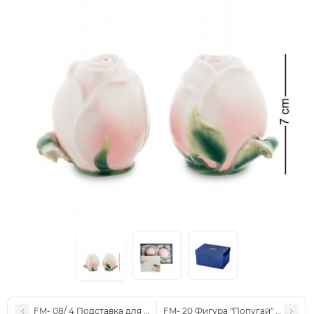
FM- 08/ 4 Подставка для чайных пакетиков "Роза" (Pavone)
FM- 20 Фигура "Попугай" (Pavone)