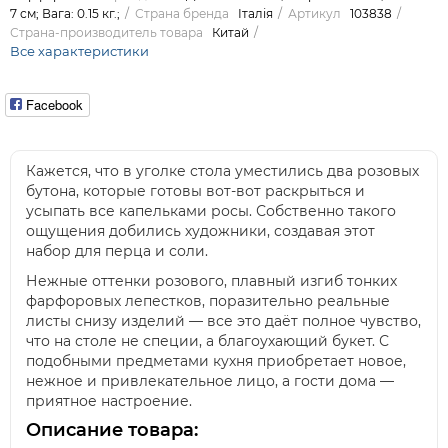
7 см; Вага: 0.15 кг.;
Страна бренда
Італія
Артикул
103838
Страна-производитель товара
Китай
Все характеристики
Facebook
Кажется, что в уголке стола уместились два розовых
бутона, которые готовы вот-вот раскрыться и
усыпать все капельками росы. Собственно такого
ощущения добились художники, создавая этот
набор для перца и соли.
Нежные оттенки розового, плавный изгиб тонких
фарфоровых лепестков, поразительно реальные
листы снизу изделий — все это даёт полное чувство,
что на столе не специи, а благоухающий букет. С
подобными предметами кухня приобретает новое,
нежное и привлекательное лицо, а гости дома —
приятное настроение.
Описание товара: