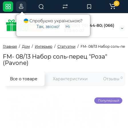
0
Спробуємо українською?
(050) 761-44-80; (066)
Так, звісно!
Ні
573-80-07
Главная
Дом
Интерьер
Статуэтки
FM- 08/13 Набор соль-пере
FM- 08/13 Набор соль-перец "Роза"
(Pavone)
0
Все о товаре
Характеристики
Отзывы
Популярный