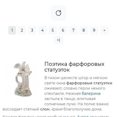
1
2
3
4
5
6
7
8
9
>
>|
Поэтика фарфоровых
статуэток
В тихом шелесте штор и мягком
свете окна
фарфоровые статуэтки
оживают, словно герои немого
спектакля. Нежная
балерина
застыла в танце, впитывая
солнечные лучи. На полке важно
восседает статный
слон
, храня благополучие дома.