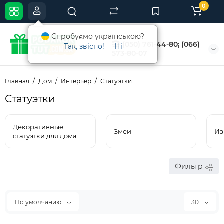
0
Спробуємо українською?
(050) 761-44-80; (066)
Так, звісно!
Ні
573-80-07
Главная
Дом
Интерьер
Статуэтки
Статуэтки
Декоративные
Змеи
Из
статуэтки для дома
Фильтр
По умолчанию
30