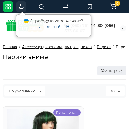
0
Спробуємо українською?
(050) 761-44-80; (066)
Так, звісно!
Ні
573-80-07
Главная
Аксессуары, костюмы для праздников
Парики
Парики
Парики аниме
Фильтр
По умолчанию
30
Популярный