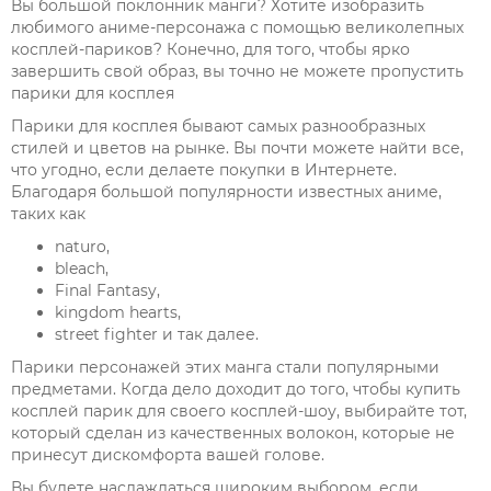
Вы большой поклонник манги? Хотите изобразить
любимого аниме-персонажа с помощью великолепных
косплей-париков? Конечно, для того, чтобы ярко
завершить свой образ, вы точно не можете пропустить
парики для косплея
Парики для косплея бывают самых разнообразных
стилей и цветов на рынке. Вы почти можете найти все,
что угодно, если делаете покупки в Интернете.
Благодаря большой популярности известных аниме,
таких как
naturo,
bleach,
Final Fantasy,
kingdom hearts,
street fighter и так далее.
Парики персонажей этих манга стали популярными
предметами. Когда дело доходит до того, чтобы купить
косплей парик для своего косплей-шоу, выбирайте тот,
который сделан из качественных волокон, которые не
принесут дискомфорта вашей голове.
Вы будете наслаждаться широким выбором, если