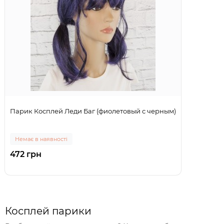
Парик Косплей Леди Баг (фиолетовый с черным)
Немає в наявності
472 грн
Косплей парики