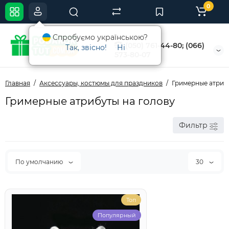
0
Спробуємо українською?
(050) 761-44-80; (066)
Так, звісно!
Ні
573-80-07
Главная
Аксессуары, костюмы для праздников
Гримерные атриб
Гримерные атрибуты на голову
Фильтр
По умолчанию
30
Топ
Популярный