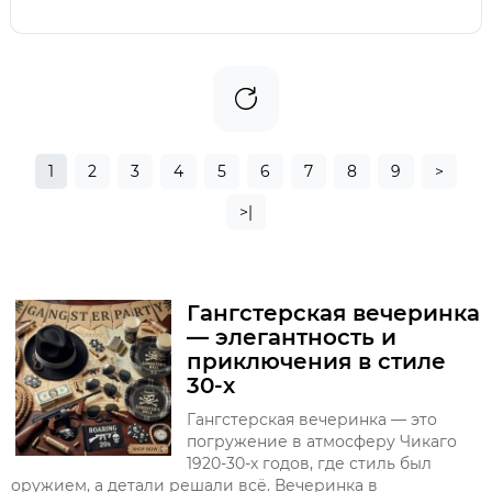
1
2
3
4
5
6
7
8
9
>
>|
Гангстерская вечеринка
— элегантность и
приключения в стиле
30-х
Гангстерская вечеринка — это
погружение в атмосферу Чикаго
1920-30-х годов, где стиль был
оружием, а детали решали всё. Вечеринка в