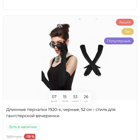
Акция
Топ
Популярный
0
7
1
5
5
3
2
4
Дней
Часов
минут
сек
Длинные перчатки 1920-х, черные, 52 см – стиль для
гангстерской вечеринки
Есть в наличии
368 грн
-19 %