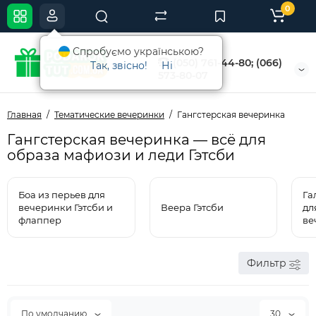
0
Спробуємо українською?
(050) 761-44-80; (066)
Так, звісно!
Ні
573-80-07
Главная
Тематические вечеринки
Гангстерская вечеринка
Гангстерская вечеринка — всё для
образа мафиози и леди Гэтсби
Боа из перьев для
Га
вечеринки Гэтсби и
Веера Гэтсби
дл
флаппер
ве
Фильтр
По умолчанию
30